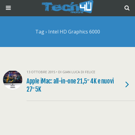
Tag › Intel HD Graphics 6000
13 OTTOBRE 2015 • DI GIAN LUCA DI FELICE
Apple iMac: all-in-one 21,5″ 4K e nuovi
27″ 5K