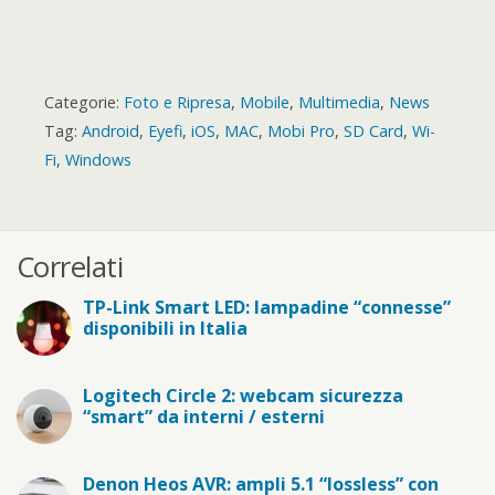
Categorie:
Foto e Ripresa
,
Mobile
,
Multimedia
,
News
Tag:
Android
,
Eyefi
,
iOS
,
MAC
,
Mobi Pro
,
SD Card
,
Wi-
Fi
,
Windows
Correlati
TP-Link Smart LED: lampadine “connesse”
disponibili in Italia
Logitech Circle 2: webcam sicurezza
“smart” da interni / esterni
Denon Heos AVR: ampli 5.1 “lossless” con