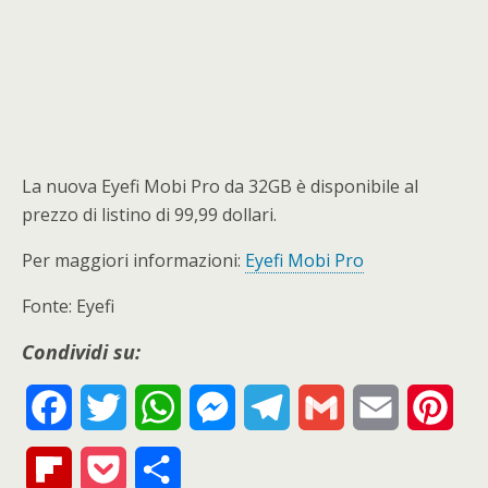
La nuova Eyefi Mobi Pro da 32GB è disponibile al
prezzo di listino di 99,99 dollari.
Per maggiori informazioni:
Eyefi Mobi Pro
Fonte: Eyefi
Condividi su:
F
T
W
M
T
G
E
P
a
w
h
e
e
m
m
i
F
P
S