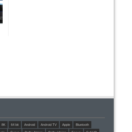
8K
64 bit
Android
Android TV
Apple
Bluetooth