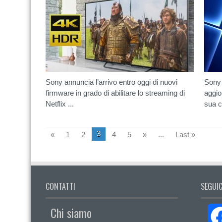
Sony annuncia l’arrivo entro oggi di nuovi
Sony 
firmware in grado di abilitare lo streaming di
aggio
Netflix ...
sua c
3
«
1
2
4
5
»
...
Last »
CONTATTI
SEGUIC
Chi siamo