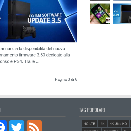
annuncia la disponibilità del nuovo
rnamento firmware 3.50 dedicato alla
onsole PS4. Tra le ...
Pagina 3 di 6
I
TAG POPOLARI
4G LTE
4K
4K Ultra HD
Facebook
Twitter
Feed