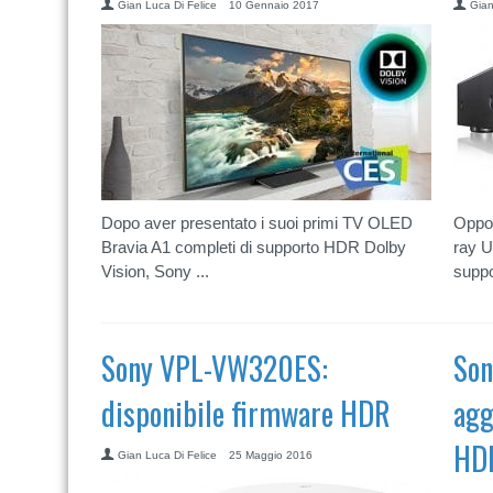
Gian Luca Di Felice
10 Gennaio 2017
Gian
Dopo aver presentato i suoi primi TV OLED
Oppo 
Bravia A1 completi di supporto HDR Dolby
ray U
Vision, Sony ...
suppo
Sony VPL-VW320ES:
So
disponibile firmware HDR
agg
HD
Gian Luca Di Felice
25 Maggio 2016