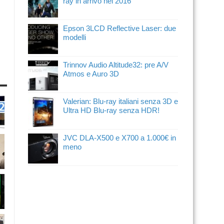
ray in arrivo nel 2016
Epson 3LCD Reflective Laser: due
modelli
Trinnov Audio Altitude32: pre A/V
Atmos e Auro 3D
Valerian: Blu-ray italiani senza 3D e
Ultra HD Blu-ray senza HDR!
JVC DLA-X500 e X700 a 1.000€ in
meno