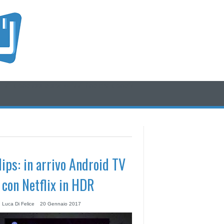
/* icone rss e social */
/* fine div icone*/
lips: in arrivo Android TV
 con Netflix in HDR
 Luca Di Felice
20 Gennaio 2017