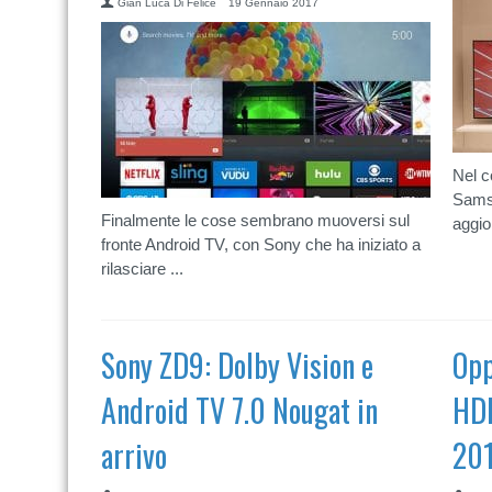
Gian Luca Di Felice
19 Gennaio 2017
Nel c
Samsu
Finalmente le cose sembrano muoversi sul
aggio
fronte Android TV, con Sony che ha iniziato a
rilasciare ...
Sony ZD9: Dolby Vision e
Opp
Android TV 7.0 Nougat in
HDR
arrivo
20