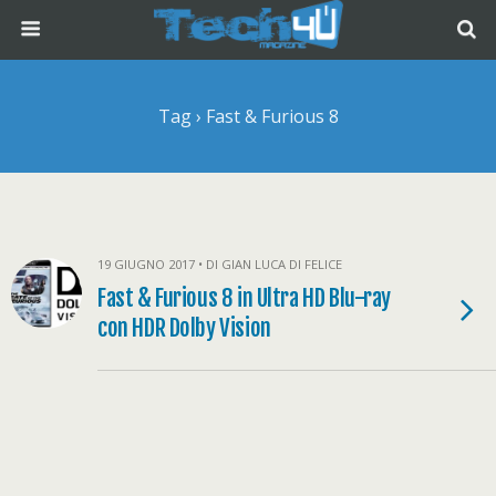
Tag › Fast & Furious 8
19 GIUGNO 2017 • DI GIAN LUCA DI FELICE
Fast & Furious 8 in Ultra HD Blu-ray
con HDR Dolby Vision