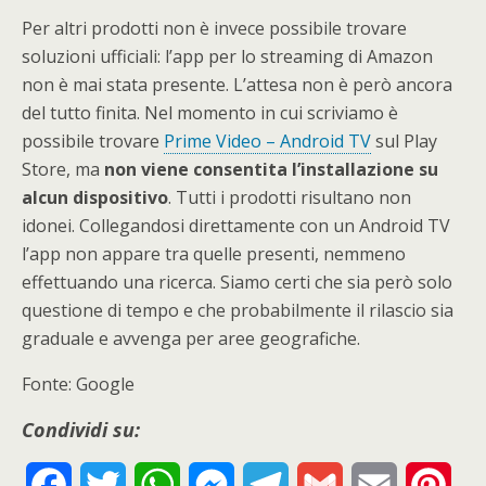
Per altri prodotti non è invece possibile trovare
soluzioni ufficiali: l’app per lo streaming di Amazon
non è mai stata presente. L’attesa non è però ancora
del tutto finita. Nel momento in cui scriviamo è
possibile trovare
Prime Video – Android TV
sul Play
Store, ma
non viene consentita l’installazione su
alcun dispositivo
. Tutti i prodotti risultano non
idonei. Collegandosi direttamente con un Android TV
l’app non appare tra quelle presenti, nemmeno
effettuando una ricerca. Siamo certi che sia però solo
questione di tempo e che probabilmente il rilascio sia
graduale e avvenga per aree geografiche.
Fonte: Google
Condividi su:
F
T
W
M
T
G
E
P