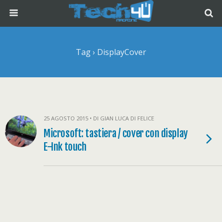
Tag › DisplayCover
25 AGOSTO 2015 • DI GIAN LUCA DI FELICE
Microsoft: tastiera / cover con display
E-Ink touch