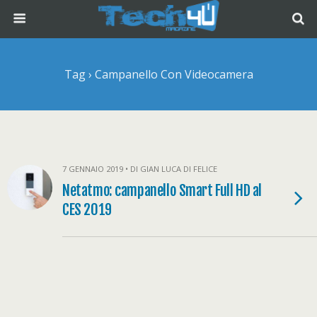
Tag › Campanello Con Videocamera
7 GENNAIO 2019 • DI GIAN LUCA DI FELICE
Netatmo: campanello Smart Full HD al
CES 2019