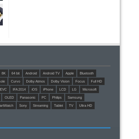
8K
64 bit
Android
Android TV
Apple
Bluetooth
ole
Curvo
Dolby Atmos
Dolby Vision
Focus
Full HD
EVC
IFA 2014
iOS
iPhone
LCD
LG
Microsoft
OLED
Panasonic
PC
Philips
Samsung
artWatch
Sony
Streaming
Tablet
TV
Ultra HD