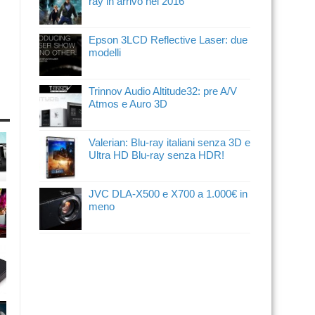
ray in arrivo nel 2016
Epson 3LCD Reflective Laser: due
modelli
Trinnov Audio Altitude32: pre A/V
Atmos e Auro 3D
Valerian: Blu-ray italiani senza 3D e
Ultra HD Blu-ray senza HDR!
JVC DLA-X500 e X700 a 1.000€ in
meno