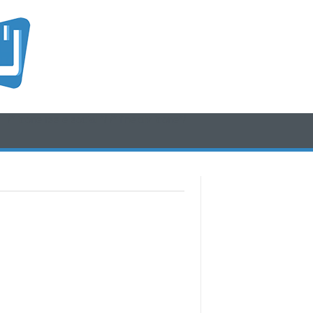
/* icone rss e social */
/* fine div icone*/