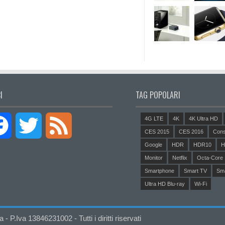
I
TAG POPOLARI
4G LTE
4K
4K Ultra HD
Facebook
Twitter
Feed
CES 2015
CES 2016
Cons
Google
HDR
HDR10
H
Monitor
Netflix
Octa-Core
Smartphone
Smart TV
Sm
Ultra HD Blu-ray
Wi-Fi
P.Iva 13846231002 - Tutti i diritti riservati