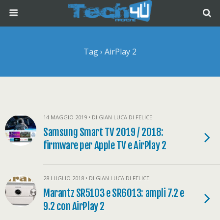
Tag › AirPlay 2
14 MAGGIO 2019 • DI GIAN LUCA DI FELICE
Samsung Smart TV 2019 / 2018:
firmware per Apple TV e AirPlay 2
28 LUGLIO 2018 • DI GIAN LUCA DI FELICE
Marantz SR5103 e SR6013: ampli 7.2 e
9.2 con AirPlay 2