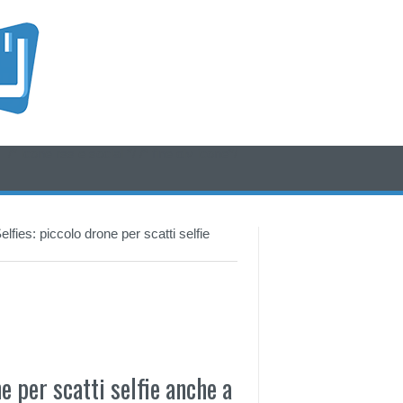
/* icone rss e social */
/* fine div icone*/
fies: piccolo drone per scatti selfie
e per scatti selfie anche a