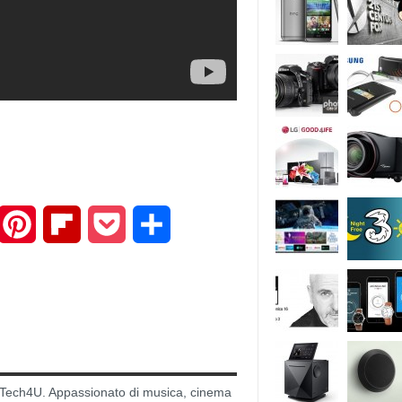
mail
Pinterest
Flipboard
Pocket
Share
di Tech4U. Appassionato di musica, cinema