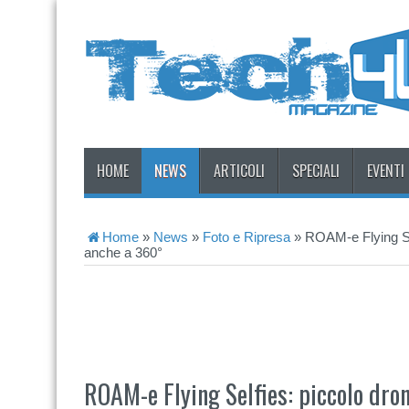
HOME
NEWS
ARTICOLI
SPECIALI
EVENTI
Home
»
News
»
Foto e Ripresa
»
ROAM-e Flying Sel
anche a 360°
ROAM-e Flying Selfies: piccolo dron