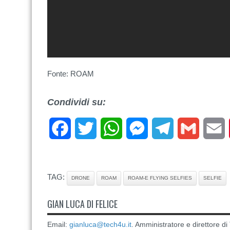
Fonte: ROAM
Condividi su:
Facebook
Twitter
WhatsApp
Messenger
Telegram
Gmail
E
TAG:
DRONE
ROAM
ROAM-E FLYING SELFIES
SELFIE
GIAN LUCA DI FELICE
Email:
gianluca@tech4u.it
. Amministratore e direttore 