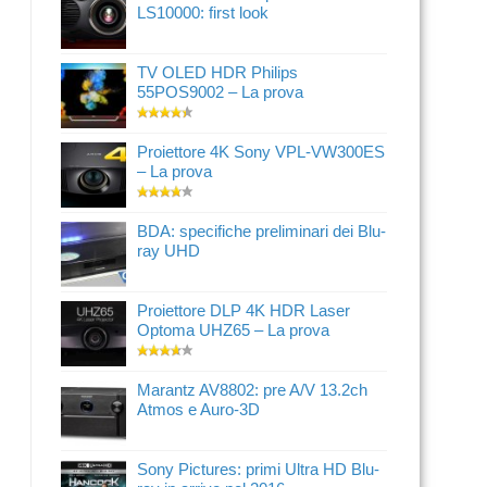
LS10000: first look
TV OLED HDR Philips
55POS9002 – La prova
Proiettore 4K Sony VPL-VW300ES
– La prova
BDA: specifiche preliminari dei Blu-
ray UHD
Proiettore DLP 4K HDR Laser
Optoma UHZ65 – La prova
Marantz AV8802: pre A/V 13.2ch
Atmos e Auro-3D
Sony Pictures: primi Ultra HD Blu-