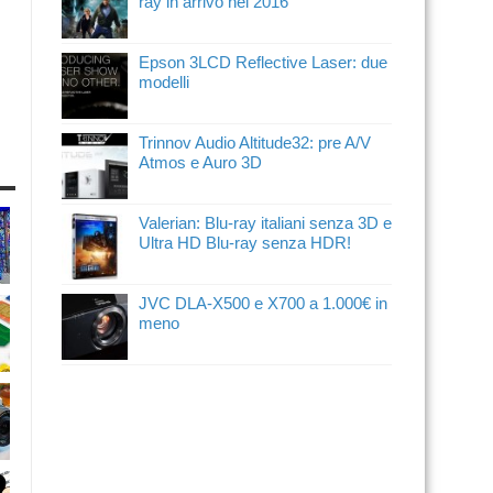
ray in arrivo nel 2016
Epson 3LCD Reflective Laser: due
modelli
Trinnov Audio Altitude32: pre A/V
Atmos e Auro 3D
Valerian: Blu-ray italiani senza 3D e
Ultra HD Blu-ray senza HDR!
JVC DLA-X500 e X700 a 1.000€ in
meno