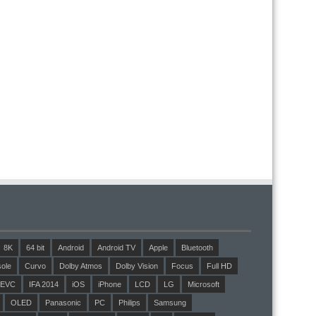
8K
64 bit
Android
Android TV
Apple
Bluetooth
ole
Curvo
Dolby Atmos
Dolby Vision
Focus
Full HD
EVC
IFA 2014
iOS
iPhone
LCD
LG
Microsoft
OLED
Panasonic
PC
Philips
Samsung