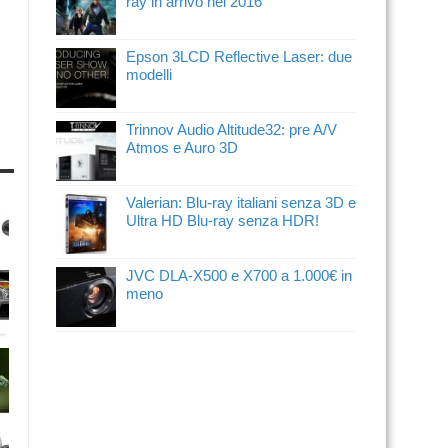
ray in arrivo nel 2016
Epson 3LCD Reflective Laser: due
modelli
Trinnov Audio Altitude32: pre A/V
Atmos e Auro 3D
Valerian: Blu-ray italiani senza 3D e
Ultra HD Blu-ray senza HDR!
JVC DLA-X500 e X700 a 1.000€ in
meno