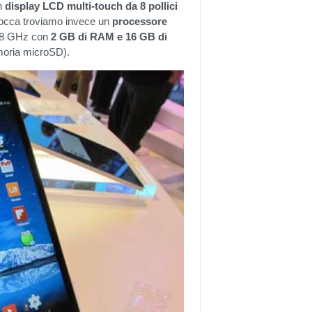
un
display LCD multi-touch da 8 pollici
scocca troviamo invece un
processore
,8 GHz con
2 GB di RAM e 16 GB di
moria microSD).