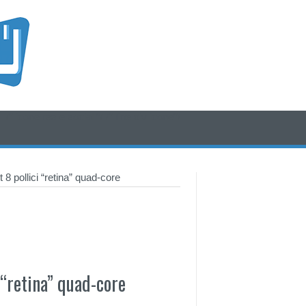
/* icone rss e social */
/* fine div icone*/
 8 pollici “retina” quad-core
 “retina” quad-core