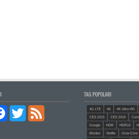
I
TAG POPOLARI
4G LTE
4K
4K Ultra HD
Facebook
Twitter
Feed
CES 2015
CES 2016
Cons
Google
HDR
HDR10
H
Monitor
Netflix
Octa-Core