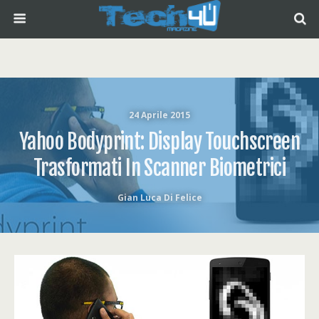
24 Aprile 2015
Yahoo Bodyprint: Display Touchscreen
Trasformati In Scanner Biometrici
Gian Luca Di Felice