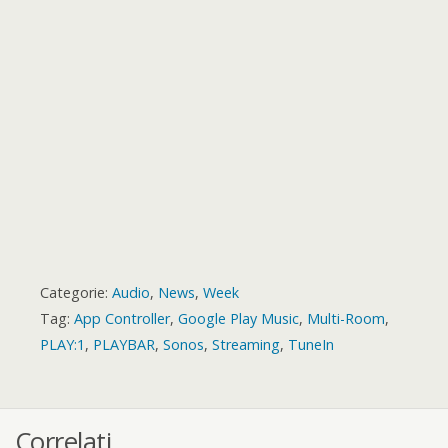
r
t
r
d
Categorie:
Audio
,
News
,
Week
Tag:
App Controller
,
Google Play Music
,
Multi-Room
,
PLAY:1
,
PLAYBAR
,
Sonos
,
Streaming
,
TuneIn
Correlati