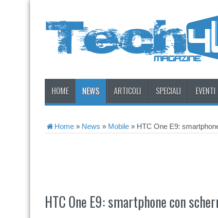
HOME
NEWS
ARTICOLI
SPECIALI
EVENTI
Home
»
News
»
Mobile
»
HTC One E9: smartphone
HTC One E9: smartphone con scher