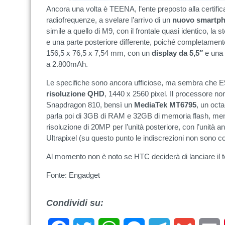
Ancora una volta è TEENA, l’ente preposto alla certificaz
radiofrequenze, a svelare l’arrivo di un
nuovo smartp
simile a quello di M9, con il frontale quasi identico, la s
e una parte posteriore differente, poiché completament
156,5 x 76,5 x 7,54 mm, con un
display da 5,5″
e una 
a 2.800mAh.
Le specifiche sono ancora ufficiose, ma sembra che E
risoluzione QHD
, 1440 x 2560 pixel. Il processore 
Snapdragon 810, bensì un
MediaTek MT6795
, un oct
parla poi di 3GB di RAM e 32GB di memoria flash, me
risoluzione di 20MP per l’unità posteriore, con l’unità
Ultrapixel (su questo punto le indiscrezioni non sono c
Al momento non è noto se HTC deciderà di lanciare il 
Fonte: Engadget
Condividi su: