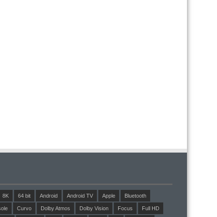
8K
64 bit
Android
Android TV
Apple
Bluetooth
ole
Curvo
Dolby Atmos
Dolby Vision
Focus
Full HD