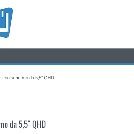
/* icone rss e social */
/* fine div icone*/
 con schermo da 5,5″ QHD
mo da 5,5″ QHD