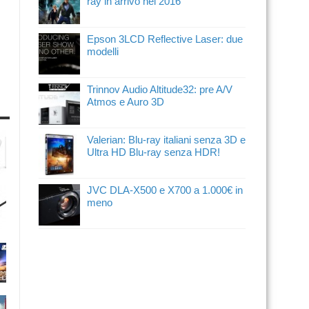
ray in arrivo nel 2016
Epson 3LCD Reflective Laser: due
modelli
Trinnov Audio Altitude32: pre A/V
Atmos e Auro 3D
Valerian: Blu-ray italiani senza 3D e
Ultra HD Blu-ray senza HDR!
JVC DLA-X500 e X700 a 1.000€ in
meno