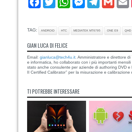
Facebook
Twitter
WhatsApp
Messenger
Telegram
Gmail
E
TAG:
ANDROID
HTC
MEDIATEK MT6795
ONE E9
QHD
GIAN LUCA DI FELICE
Email:
gianluca@tech4u.it
. Amministratore e direttore 
e informatica, ho collaborato con i più importanti mensil
stato anche consulente per aziende di authoring DVD e B
II Certified Calibrator” per la misurazione e calibrazione 
TI POTREBBE INTERESSARE