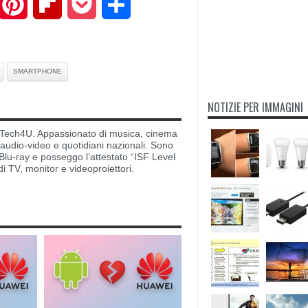
mail
Pinterest
Flipboard
Pocket
Share
SMARTPHONE
NOTIZIE PER IMMAGINI
di Tech4U. Appassionato di musica, cinema
i audio-video e quotidiani nazionali. Sono
lu-ray e posseggo l’attestato “ISF Level
di TV, monitor e videoproiettori.