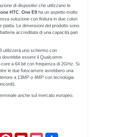
ione di dispositivi che utilizzano le
hone HTC
.
One E9
ha un aspetto molto
tessa soluzione con finitura in due colori
e piatta. Le dimensioni del prodotto sono
batteria accreditata di una capacità pari
9 utilizzerà uno schermo con
non dovrebbe essere il Qualcomm
a-core a 64 bit con frequenza di 2GHz. Si
ntre le due fotocamere avrebbero una
 anteriore a 13MP o 4MP con tecnologia
oncordi).
terminale anche sul mercato europeo.