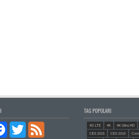
I
TAG POPOLARI
4G LTE
4K
4K Ultra HD
Facebook
Twitter
Feed
CES 2015
CES 2016
Cons