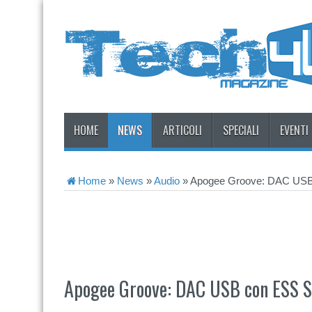
HOME
NEWS
ARTICOLI
SPECIALI
EVENTI
Home
»
News
»
Audio
»
Apogee Groove: DAC USB
Apogee Groove: DAC USB con ESS 