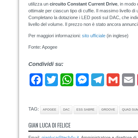
utilizza un
circuito Constant Current Drive
, in modo 
ottimale per ciascun tipo di cuffie. Il massimo livello 
Completano la dotazione i LED posti sul DAC, che indic
livello del volume. Il prezzo non è stato ancora annunci
Per maggiori informazioni:
sito ufficiale
(in inglese)
Fonte: Apogee
Condividi su:
Facebook
Twitter
WhatsApp
Messenger
Telegram
Gmail
E
TAG:
APOGEE
DAC
ESS SABRE
GROOVE
QUAD SUM
GIAN LUCA DI FELICE
Email:
gianluca@tech4u.it
. Amministratore e direttore 