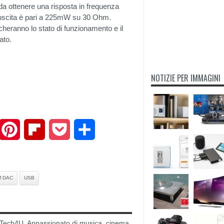
da ottenere una risposta in frequenza
di uscita è pari a 225mW su 30 Ohm.
heranno lo stato di funzionamento e il
ato.
NOTIZIE PER IMMAGINI
mail
Pinterest
Flipboard
Pocket
Share
 DAC
USB
di Tech4U. Appassionato di musica, cinema