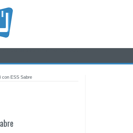
/* icone rss e social */
/* fine div icone*/
 con ESS Sabre
Sabre