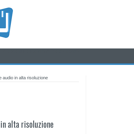
/* icone rss e social */
/* fine div icone*/
 audio in alta risoluzione
in alta risoluzione