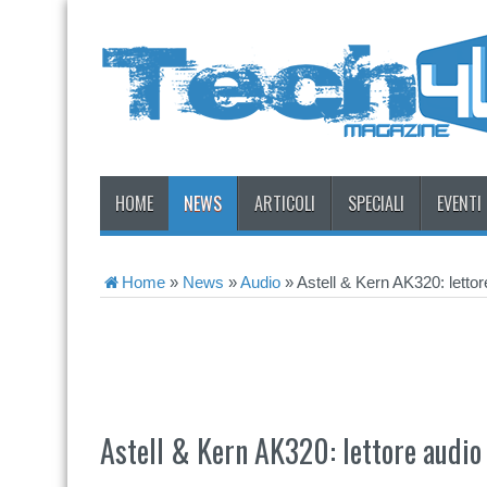
HOME
NEWS
ARTICOLI
SPECIALI
EVENTI
Home
»
News
»
Audio
»
Astell & Kern AK320: lettore
Astell & Kern AK320: lettore audio 