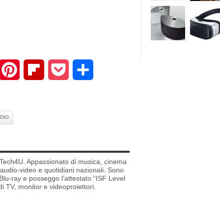
mail
Pinterest
Flipboard
Pocket
Share
UDIO
di Tech4U. Appassionato di musica, cinema
i audio-video e quotidiani nazionali. Sono
lu-ray e posseggo l’attestato “ISF Level
di TV, monitor e videoproiettori.