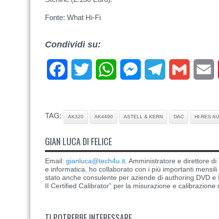
Fonte: What Hi-Fi
Condividi su:
Facebook
Twitter
WhatsApp
Messenger
Telegram
Gmail
E
TAG:
AK320
AK4490
ASTELL & KERN
DAC
HI-RES A
GIAN LUCA DI FELICE
Email:
gianluca@tech4u.it
. Amministratore e direttore 
e informatica, ho collaborato con i più importanti mensil
stato anche consulente per aziende di authoring DVD e B
II Certified Calibrator” per la misurazione e calibrazione 
TI POTREBBE INTERESSARE