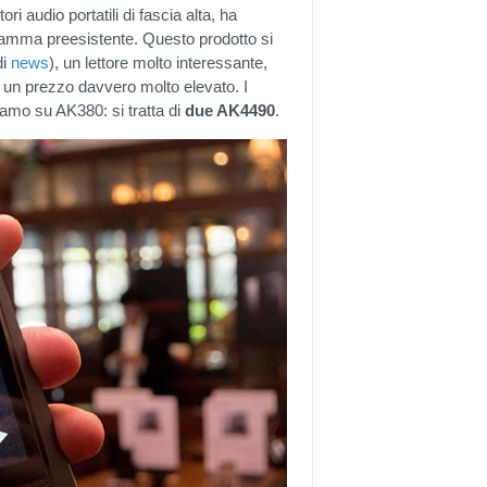
ri audio portatili di fascia alta, ha
gamma preesistente. Questo prodotto si
di
news
), un lettore molto interessante,
a un prezzo davvero molto elevato. I
amo su AK380: si tratta di
due AK4490
.