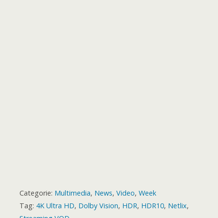
b
e
e
o
r
p
g
a
e
o
t
k
p
e
m
s
a
r
t
r
d
Categorie:
Multimedia
,
News
,
Video
,
Week
Tag:
4K Ultra HD
,
Dolby Vision
,
HDR
,
HDR10
,
Netlix
,