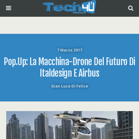
7 Marzo 2017
Pop.Up: La Macchina-Drone Del Futuro Di
Italdesign E Airbus
Gian Luca Di Felice