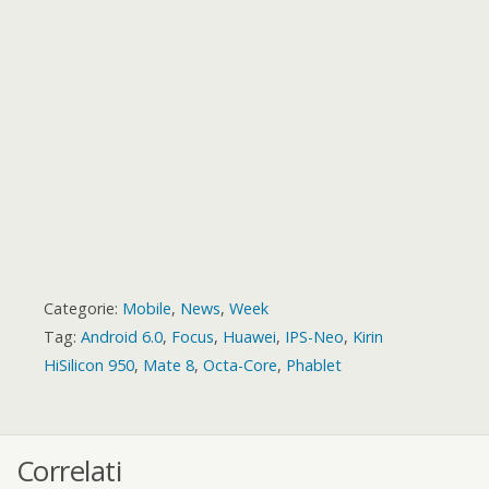
r
t
r
d
Categorie:
Mobile
,
News
,
Week
Tag:
Android 6.0
,
Focus
,
Huawei
,
IPS-Neo
,
Kirin
HiSilicon 950
,
Mate 8
,
Octa-Core
,
Phablet
Correlati