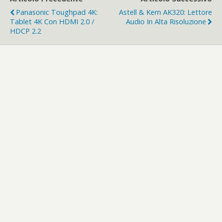
Panasonic Toughpad 4K:
Astell & Kern AK320: Lettore
Tablet 4K Con HDMI 2.0 /
Audio In Alta Risoluzione
HDCP 2.2