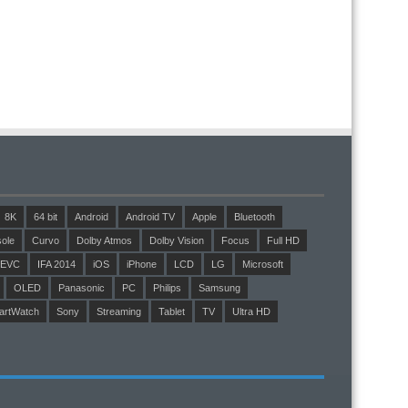
8K
64 bit
Android
Android TV
Apple
Bluetooth
ole
Curvo
Dolby Atmos
Dolby Vision
Focus
Full HD
EVC
IFA 2014
iOS
iPhone
LCD
LG
Microsoft
OLED
Panasonic
PC
Philips
Samsung
artWatch
Sony
Streaming
Tablet
TV
Ultra HD