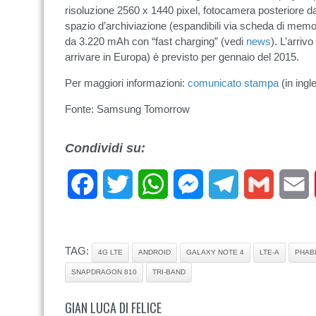
risoluzione 2560 x 1440 pixel, fotocamera posteriore 
spazio d’archiviazione (espandibili via scheda di memor
da 3.220 mAh con “fast charging” (vedi
news
). L’arri
arrivare in Europa) è previsto per gennaio del 2015.
Per maggiori informazioni:
comunicato stampa
(in ingl
Fonte: Samsung Tomorrow
Condividi su:
Facebook
Twitter
WhatsApp
Messenger
Telegram
Gmail
E
TAG:
4G LTE
ANDROID
GALAXY NOTE 4
LTE-A
PHAB
SNAPDRAGON 810
TRI-BAND
GIAN LUCA DI FELICE