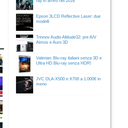
ray in arrivo nel 2016
Epson 3LCD Reflective Laser: due
modelli
Trinnov Audio Altitude32: pre A/V
Atmos e Auro 3D
Valerian: Blu-ray italiani senza 3D e
Ultra HD Blu-ray senza HDR!
JVC DLA-X500 e X700 a 1.000€ in
meno