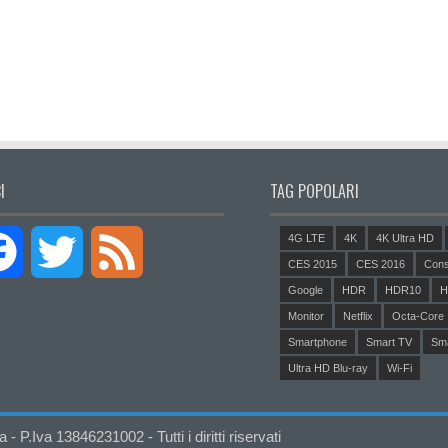
I
TAG POPOLARI
4G LTE
4K
4K Ultra HD
Facebook
Twitter
Feed
CES 2015
CES 2016
Cons
Google
HDR
HDR10
H
Monitor
Netflix
Octa-Core
Smartphone
Smart TV
Sm
Ultra HD Blu-ray
Wi-Fi
P.Iva 13846231002 - Tutti i diritti riservati