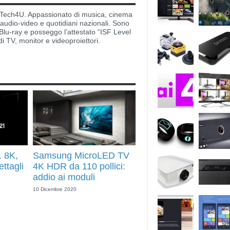
di Tech4U. Appassionato di musica, cinema
i audio-video e quotidiani nazionali. Sono
lu-ray e posseggo l’attestato “ISF Level
di TV, monitor e videoproiettori.
 8K,
Samsung MicroLED TV
ttagli
4K HDR da 110 pollici:
addio ai moduli
10 Dicembre 2020