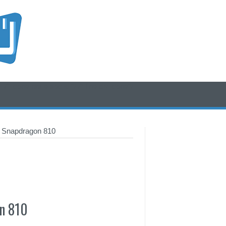
/* icone rss e social */
/* fine div icone*/
n Snapdragon 810
on 810