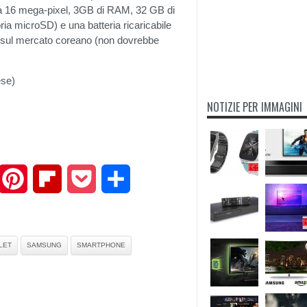
da 16 mega-pixel, 3GB di RAM, 32 GB di
ia microSD) e una batteria ricaricabile
vo sul mercato coreano (non dovrebbe
ese)
NOTIZIE PER IMMAGINI
mail
Pinterest
Flipboard
Pocket
Share
LET
SAMSUNG
SMARTPHONE