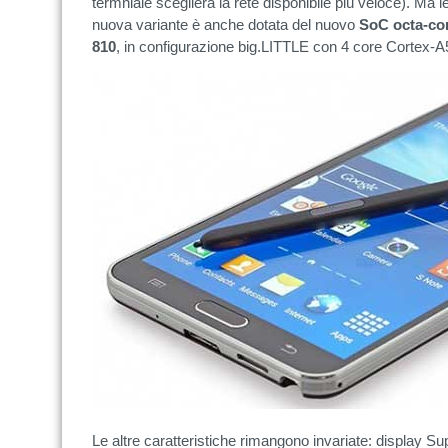
termniale sceglierà la rete disponibile più veloce). Ma l
nuova variante è anche dotata del nuovo
SoC octa-co
810
, in configurazione big.LITTLE con 4 core Cortex-
Le altre caratteristiche rimangono invariate: display 