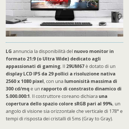
LG
annuncia la disponibilità del
nuovo monitor in
formato 21:9 (o Ultra Wide) dedicato agli
appassionati di gaming
. Il
29UM67
è dotato di un
display LCD IPS da 29 pollici a risoluzione nativa
2560 x 1080 pixel
, con una
lumonisità massima di
300 cd/mq
e un
rapporto di constrasto dinamico di
5.000.000:1
. Il costruttore coreano dichiara
una
copertura dello spazio colore sRGB pari al 99%
, un
angolo di visione sia orizzontale che verticale di 178° e
tempi di risposta dei cristalli di 5ms (Gray to Gray).