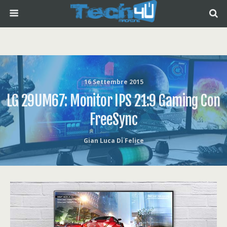
16 Settembre 2015
LG 29UM67: Monitor IPS 21:9 Gaming Con
FreeSync
Gian Luca Di Felice