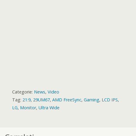
r
t
r
d
Categorie:
News
,
Video
Tag:
21:9
,
29UM67
,
AMD FreeSync
,
Gaming
,
LCD IPS
,
LG
,
Monitor
,
Ultra Wide