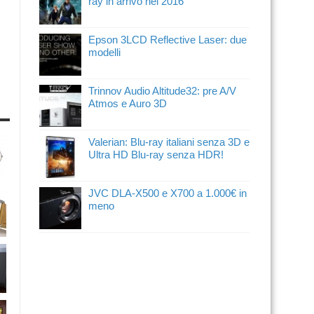
ray in arrivo nel 2016
Epson 3LCD Reflective Laser: due
modelli
Trinnov Audio Altitude32: pre A/V
Atmos e Auro 3D
Valerian: Blu-ray italiani senza 3D e
Ultra HD Blu-ray senza HDR!
JVC DLA-X500 e X700 a 1.000€ in
meno