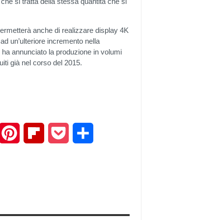
 che si tratta della stessa quantità che si
permetterà anche di realizzare display 4K
ad un’ulteriore incremento nella
p ha annunciato la produzione in volumi
iti già nel corso del 2015.
mail
Pinterest
Flipboard
Pocket
Share