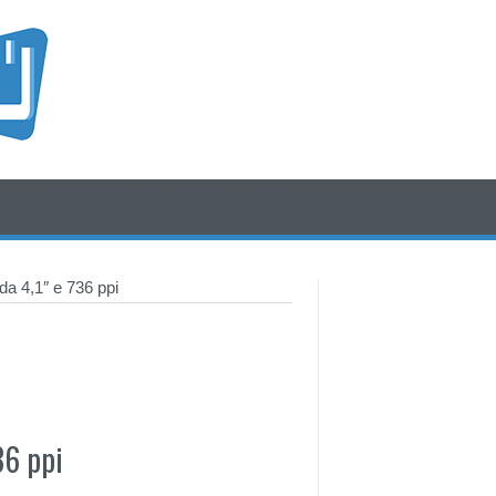
/* icone rss e social */
/* fine div icone*/
a 4,1″ e 736 ppi
36 ppi