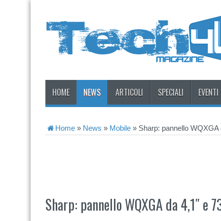
HOME
NEWS
ARTICOLI
SPECIALI
EVENTI
Home
»
News
»
Mobile
»
Sharp: pannello WQXGA d
Sharp: pannello WQXGA da 4,1″ e 7