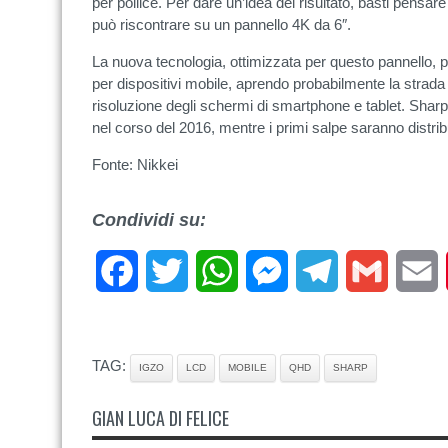
per pollice. Per dare un’idea del risultato, basti pensare
può riscontrare su un pannello 4K da 6″.
La nuova tecnologia, ottimizzata per questo pannello, 
per dispositivi mobile, aprendo probabilmente la strada 
risoluzione degli schermi di smartphone e tablet. Shar
nel corso del 2016, mentre i primi salpe saranno distribu
Fonte: Nikkei
Condividi su:
Facebook
Twitter
WhatsApp
Messenger
Telegram
Gmail
E
TAG:
IGZO
LCD
MOBILE
QHD
SHARP
GIAN LUCA DI FELICE