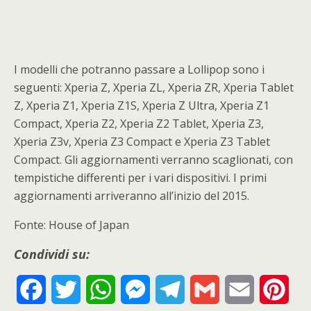
I modelli che potranno passare a Lollipop sono i
seguenti: Xperia Z, Xperia ZL, Xperia ZR, Xperia Tablet
Z, Xperia Z1, Xperia Z1S, Xperia Z Ultra, Xperia Z1
Compact, Xperia Z2, Xperia Z2 Tablet, Xperia Z3,
Xperia Z3v, Xperia Z3 Compact e Xperia Z3 Tablet
Compact. Gli aggiornamenti verranno scaglionati, con
tempistiche differenti per i vari dispositivi. I primi
aggiornamenti arriveranno all’inizio del 2015.
Fonte: House of Japan
Condividi su:
F
T
W
M
T
G
E
P