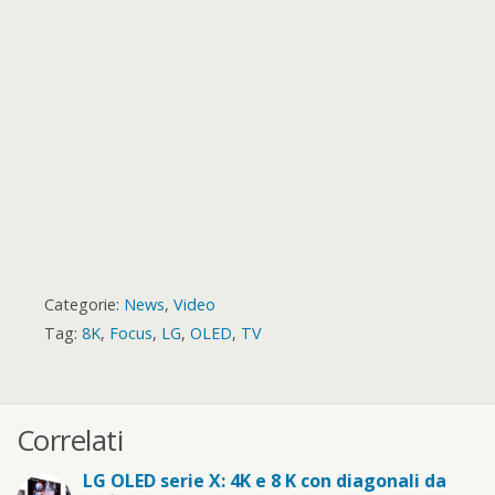
r
d
Categorie:
News
,
Video
Tag:
8K
,
Focus
,
LG
,
OLED
,
TV
Correlati
LG OLED serie X: 4K e 8 K con diagonali da