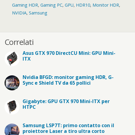
Gaming HDR
,
Gaming PC
,
GPU
,
HDR10
,
Monitor HDR
,
NVIDIA
,
Samsung
Correlati
Asus GTX 970 DirectCU Mini: GPU Mini-
ITX
Nvidia BFGD: monitor gaming HDR, G-
Sync e Shield TV da 65 pollici
Gigabyte: GPU GTX 970 Mini-ITX per
HTPC
Samsung LSP7T: primo contatto con il
proiettore Laser a tiro ultra corto