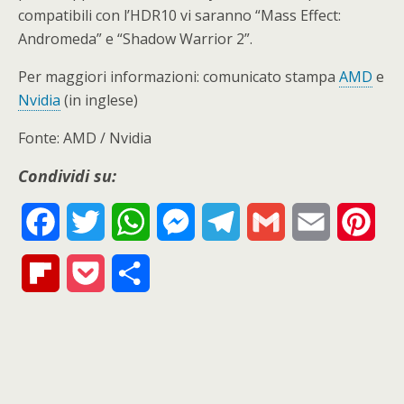
compatibili con l’HDR10 vi saranno “Mass Effect:
Andromeda” e “Shadow Warrior 2”.
Per maggiori informazioni: comunicato stampa
AMD
e
Nvidia
(in inglese)
Fonte: AMD / Nvidia
Condividi su:
F
T
W
M
T
G
E
P
a
w
h
e
e
m
m
i
F
P
S
c
i
a
s
l
a
a
n
l
o
h
e
t
t
s
e
i
i
t
i
c
a
b
t
s
e
g
l
l
e
p
k
r