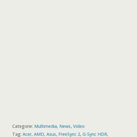
o
e
A
n
r
r
b
e
e
o
r
p
g
a
e
o
t
k
p
e
m
s
a
r
t
r
d
Categorie:
Multimedia
,
News
,
Video
Tag:
Acer
,
AMD
,
Asus
,
FreeSync 2
,
G-Sync HDR
,