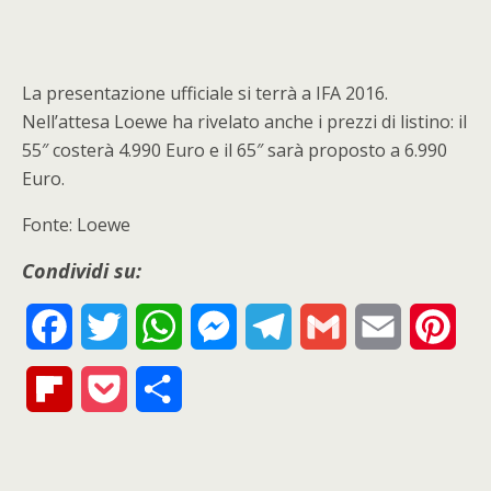
La presentazione ufficiale si terrà a IFA 2016.
Nell’attesa Loewe ha rivelato anche i prezzi di listino: il
55″ costerà 4.990 Euro e il 65″ sarà proposto a 6.990
Euro.
Fonte: Loewe
Condividi su:
F
T
W
M
T
G
E
P
a
w
h
e
e
m
m
i
F
P
S
c
i
a
s
l
a
a
n
l
o
h
e
t
t
s
e
i
i
t
i
c
a