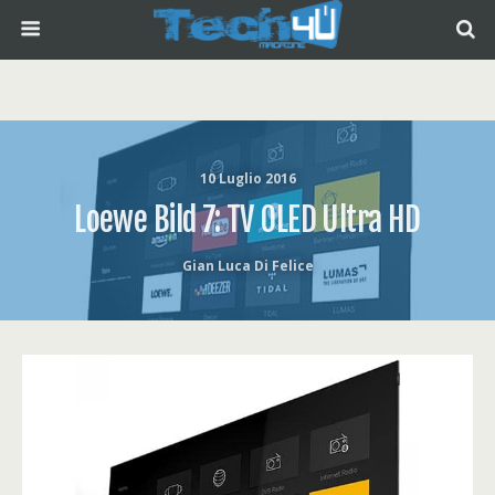
10 Luglio 2016
Loewe Bild 7: TV OLED Ultra HD
Gian Luca Di Felice