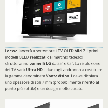
Loewe
lancerà a settembre i
TV
OLED
bild 7
. I primi
modelli OLED realizzati dal marchio tedesco
sfrutteranno
pannelli
LG
da 55″ e 65″. La risoluzione
dei TV sarà
Ultra
HD
. I due tagli andranno a costituire
la gamma denominata
VantaVision
. Loewe dichiara
uno spessore di soli 7 mm (probabilmente riferito al
punto più sottile) e un design molto curato.