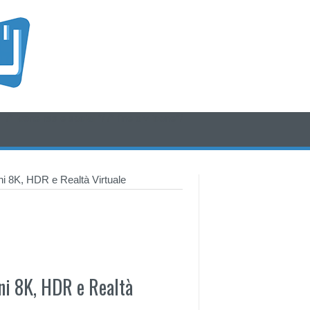
/* icone rss e social */
/* fine div icone*/
ni 8K, HDR e Realtà Virtuale
ni 8K, HDR e Realtà