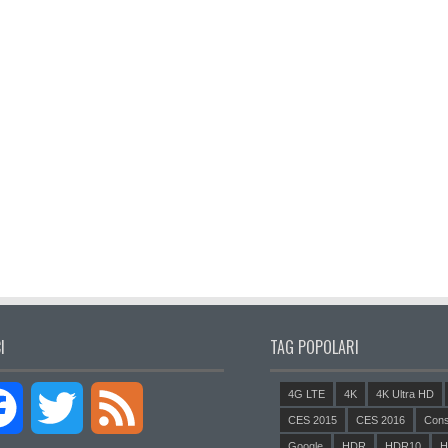
I
TAG POPOLARI
4G LTE
4K
4K Ultra HD
Facebook
Twitter
Feed
CES 2015
CES 2016
Cons
Google
HDR
HDR10
H