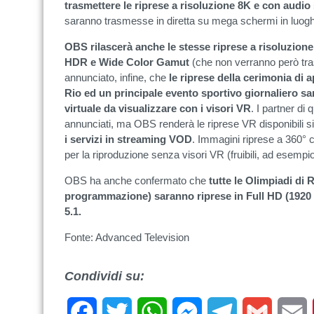
trasmettere le riprese a risoluzione 8K e con audio
saranno trasmesse in diretta su mega schermi in luoghi
OBS rilascerà anche le stesse riprese a risoluzione
HDR e Wide Color Gamut
(che non verranno però tr
annunciato, infine, che
le riprese della cerimonia di a
Rio ed un principale evento sportivo giornaliero sa
virtuale da visualizzare con i visori VR
. I partner di
annunciati, ma OBS renderà le riprese VR disponibili si
i servizi in streaming VOD
. Immagini riprese a 360°
per la riproduzione senza visori VR (fruibili, ad esempi
OBS ha anche confermato che
tutte le Olimpiadi di R
programmazione) saranno riprese in Full HD (1920 
5.1.
Fonte: Advanced Television
Condividi su:
Facebook
Twitter
WhatsApp
Messenger
Telegram
Gmail
E