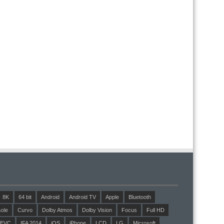
8K
64 bit
Android
Android TV
Apple
Bluetooth
ole
Curvo
Dolby Atmos
Dolby Vision
Focus
Full HD
EVC
IFA 2014
iOS
iPhone
LCD
LG
Microsoft