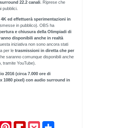
 surround 22.2 canali
. Riprese che
 pubblici.
 4K ed effettuerà sperimentazioni in
asmesse in pubblico). OBS ha
pertura e chiusura della Olimpiadi di
ranno disponibili anche in realtà
 questa iniziativa non sono ancora stati
a per le
trasmissioni in diretta che per
 che saranno comunque disponibili anche
o, tramite YouTube).
io 2016 (circa 7.000 ore di
x 1080 pixel) con audio surround in
mail
Pinterest
Flipboard
Pocket
Share