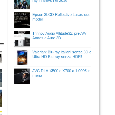
ray in arrivo nel 2016
Epson 3LCD Reflective Laser: due
modelli
Trinnov Audio Altitude32: pre A/V
Atmos e Auro 3D
Valerian: Blu-ray italiani senza 3D e
Ultra HD Blu-ray senza HDR!
JVC DLA-X500 e X700 a 1.000€ in
meno