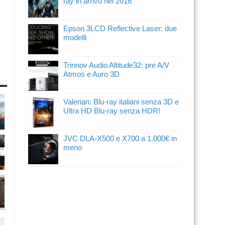
ray in arrivo nel 2016
Epson 3LCD Reflective Laser: due
modelli
Trinnov Audio Altitude32: pre A/V
Atmos e Auro 3D
Valerian: Blu-ray italiani senza 3D e
Ultra HD Blu-ray senza HDR!
JVC DLA-X500 e X700 a 1.000€ in
meno