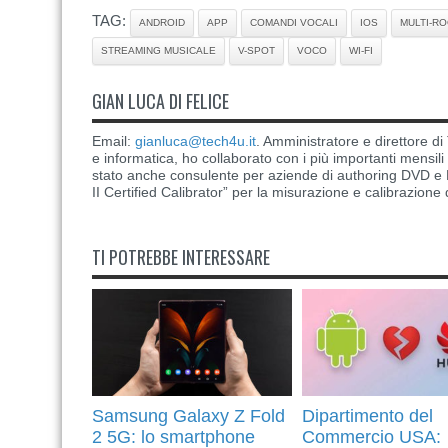
TAG:
ANDROID
APP
COMANDI VOCALI
IOS
MULTI-R
STREAMING MUSICALE
V-SPOT
VOCO
WI-FI
GIAN LUCA DI FELICE
Email:
gianluca@tech4u.it
. Amministratore e direttore 
e informatica, ho collaborato con i più importanti mensil
stato anche consulente per aziende di authoring DVD e B
II Certified Calibrator” per la misurazione e calibrazione 
TI POTREBBE INTERESSARE
Samsung Galaxy Z Fold
Dipartimento del
2 5G: lo smartphone
Commercio USA: