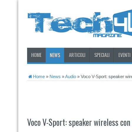
HOME
NEWS
ARTICOLI
SPECIALI
EVENTI
Home
»
News
»
Audio
»
Voco V-Sport: speaker wire
Voco V-Sport: speaker wireless con 