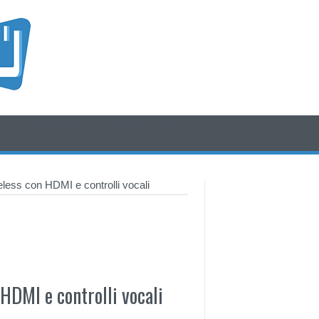
/* icone rss e social */
/* fine div icone*/
less con HDMI e controlli vocali
HDMI e controlli vocali