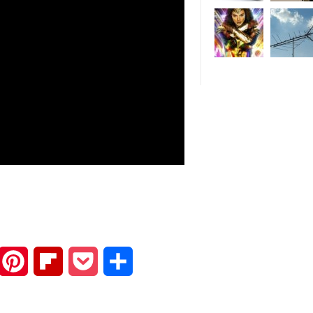
mail
Pinterest
Flipboard
Pocket
Share