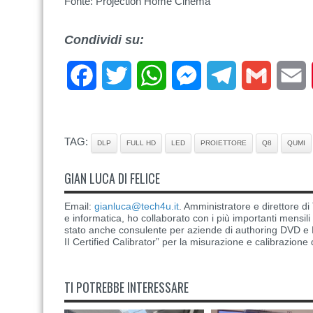
Fonte: Projection Home Cinema
Condividi su:
Facebook
Twitter
WhatsApp
Messenger
Telegram
Gmail
E
TAG:
DLP
FULL HD
LED
PROIETTORE
Q8
QUMI
GIAN LUCA DI FELICE
Email:
gianluca@tech4u.it
. Amministratore e direttore 
e informatica, ho collaborato con i più importanti mensil
stato anche consulente per aziende di authoring DVD e B
II Certified Calibrator” per la misurazione e calibrazione 
TI POTREBBE INTERESSARE