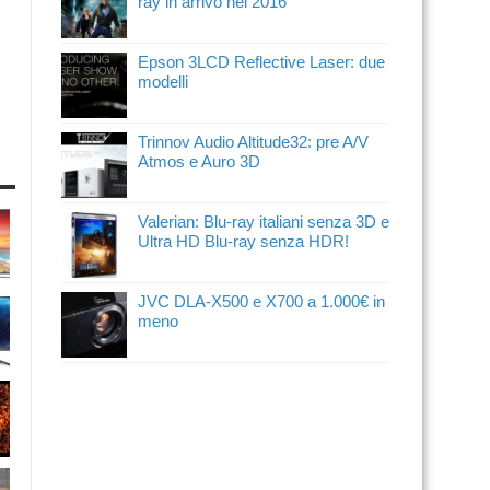
ray in arrivo nel 2016
Epson 3LCD Reflective Laser: due
modelli
Trinnov Audio Altitude32: pre A/V
Atmos e Auro 3D
Valerian: Blu-ray italiani senza 3D e
Ultra HD Blu-ray senza HDR!
JVC DLA-X500 e X700 a 1.000€ in
meno