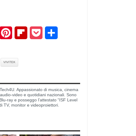
mail
Pinterest
Flipboard
Pocket
Share
VIVITEK
di Tech4U. Appassionato di musica, cinema
i audio-video e quotidiani nazionali. Sono
lu-ray e posseggo l’attestato “ISF Level
di TV, monitor e videoproiettori.