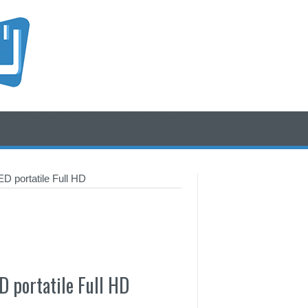
/* icone rss e social */
/* fine div icone*/
D portatile Full HD
D portatile Full HD