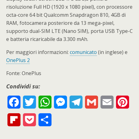
risoluzione Full HD (1920 x 1080 pixel), con processore
octa-core 64 bit Qualcomm Snapdragon 810, 4GB di
RAM, fotocamera posteriore da 13 mega-pixel,
supporto dual-SIM LTE (Nano SIM), porta USB Type-C
e batteria ricaricabile da 3.300 mAh.
Per maggiori informazioni:
comunicato
(in inglese) e
OnePlus 2
Fonte: OnePlus
Condividi su:
F
T
W
M
T
G
E
P
a
w
h
e
e
m
m
i
F
P
S
c
i
a
s
l
a
a
n
l
o
h