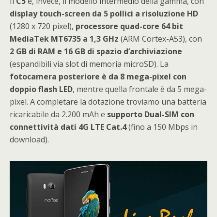
Il
C5
è, invece, il modello intermedio della gamma, con
display touch-screen da 5 pollici a risoluzione HD
(1280 x 720 pixel),
processore quad-core 64 bit
MediaTek MT6735 a 1,3 GHz
(ARM Cortex-A53), con
2 GB di RAM e 16 GB di spazio d’archiviazione
(espandibili via slot di memoria microSD). La
fotocamera posteriore è da 8 mega-pixel con
doppio flash LED
, mentre quella frontale è da 5 mega-
pixel. A completare la dotazione troviamo una batteria
ricaricabile da 2.200 mAh e
supporto Dual-SIM con
connettività dati 4G LTE Cat.4
(fino a 150 Mbps in
download).