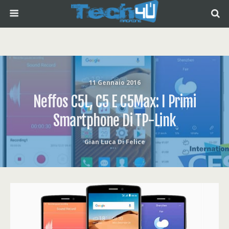
11 Gennaio 2016
Neffos C5L, C5 E C5Max: I Primi
Smartphone Di TP-Link
Gian Luca Di Felice