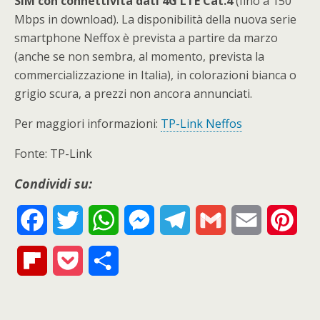
SIM con connettività dati 4G LTE Cat.4
(fino a 150
Mbps in download). La disponibilità della nuova serie
smartphone Neffox è prevista a partire da marzo
(anche se non sembra, al momento, prevista la
commercializzazione in Italia), in colorazioni bianca o
grigio scura, a prezzi non ancora annunciati.
Per maggiori informazioni:
TP-Link Neffos
Fonte: TP-Link
Condividi su:
F
T
W
M
T
G
E
P
a
w
h
e
e
m
m
i
F
P
S
c
i
a
s
l
a
a
n
l
o
h
e
t
t
s
e
i
i
t