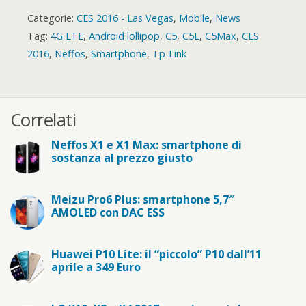
Categorie:
CES 2016 - Las Vegas
,
Mobile
,
News
Tag:
4G LTE
,
Android lollipop
,
C5
,
C5L
,
C5Max
,
CES
2016
,
Neffos
,
Smartphone
,
Tp-Link
Correlati
Neffos X1 e X1 Max: smartphone di
sostanza al prezzo giusto
Meizu Pro6 Plus: smartphone 5,7″
AMOLED con DAC ESS
Huawei P10 Lite: il “piccolo” P10 dall’11
aprile a 349 Euro