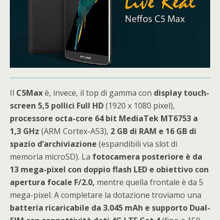
Il
C5Max
è, invece, il top di gamma con
display touch-
screen 5,5 pollici Full HD
(1920 x 1080 pixel),
processore octa-core 64 bit MediaTek MT6753 a
1,3 GHz
(ARM Cortex-A53),
2 GB di RAM e 16 GB di
spazio d’archiviazione
(espandibili via slot di
memoria microSD). La
fotocamera posteriore è da
13 mega-pixel con doppio flash LED e obiettivo con
apertura focale F/2.0,
mentre quella frontale è da 5
mega-pixel. A completare la dotazione troviamo una
batteria ricaricabile da 3.045 mAh e supporto Dual-