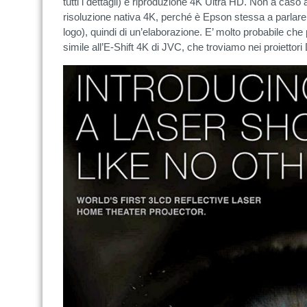
tutti i dettagli) e riproduzione 4K Ultra HD. Non a caso
risoluzione nativa 4K, perché è Epson stessa a parlar
logo), quindi di un’elaborazione. E’ molto probabile che 
simile all’E-Shift 4K di JVC, che troviamo nei proiettori