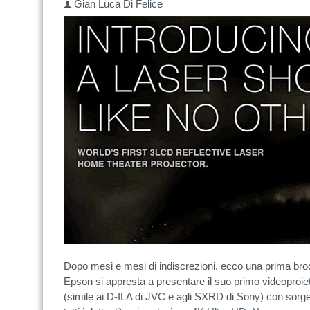
Gian Luca Di Felice
Dopo mesi e mesi di indiscrezioni, ecco una prima bro
Epson si appresta a presentare il suo primo videoproie
(simile ai D-ILA di JVC e agli SXRD di Sony) con sorg