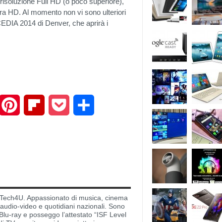
a risoluzione Full HD (o poco superiore),
ra HD. Al momento non vi sono ulteriori
 CEDIA 2014 di Denver, che aprirà i
mail
Pinterest
Flipboard
Pocket
Share
di Tech4U. Appassionato di musica, cinema
i audio-video e quotidiani nazionali. Sono
lu-ray e posseggo l’attestato “ISF Level