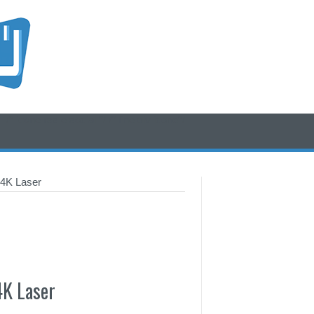
/* icone rss e social */
/* fine div icone*/
 4K Laser
4K Laser