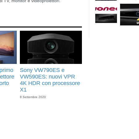
di TV, monitor e videoproiettori.
primo
Sony VW790ES e
iettore
VW590ES: nuovi VPR
orto
4K HDR con processore
X1
8 Settembre 2020