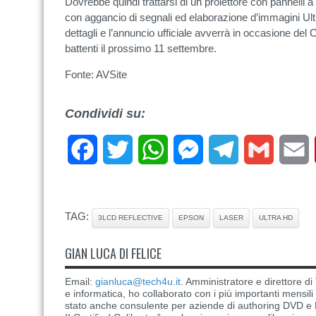
Dovrebbe quindi trattarsi di un proiettore con pannelli 
con aggancio di segnali ed elaborazione d’immagini Ult
dettagli e l’annuncio ufficiale avverrà in occasione del
battenti il prossimo 11 settembre.
Fonte: AVSite
Condividi su:
Facebook
Twitter
WhatsApp
Messenger
Telegram
Gmail
E
TAG:
3LCD REFLECTIVE
EPSON
LASER
ULTRA HD
GIAN LUCA DI FELICE
Email:
gianluca@tech4u.it
. Amministratore e direttore 
e informatica, ho collaborato con i più importanti mensil
stato anche consulente per aziende di authoring DVD e B