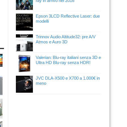
ray in arrivo nel 2016
Epson 3LCD Reflective Laser: due
modelli
Trinnov Audio Altitude32: pre A/V
Atmos e Auro 3D
Valerian: Blu-ray italiani senza 3D e
Ultra HD Blu-ray senza HDR!
JVC DLA-X500 e X700 a 1.000€ in
meno