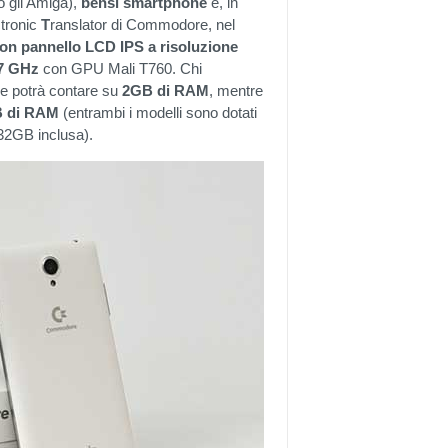
o gli Amiga),
bensì smartphone
e, in
ctronic
T
ranslator di Commodore, nel
con pannello LCD IPS a risoluzione
,7 GHz
con GPU Mali T760. Chi
ne potrà contare su
2GB di RAM
, mentre
 di RAM
(entrambi i modelli sono dotati
32GB inclusa).