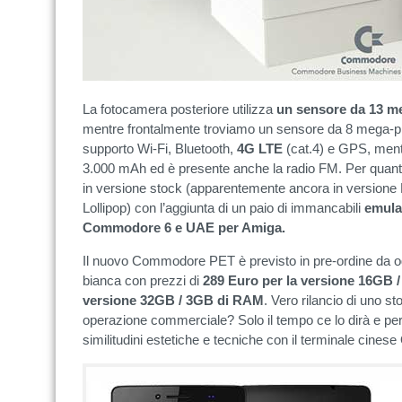
La fotocamera posteriore utilizza
un sensore da 13 m
mentre frontalmente troviamo un sensore da 8 mega-pixe
supporto Wi-Fi, Bluetooth,
4G LTE
(cat.4) e GPS, mentr
3.000 mAh ed è presente anche la radio FM. Per quanto
in versione stock (apparentemente ancora in versione 
Lollipop) con l’aggiunta di un paio di immancabili
emula
Commodore 6 e UAE per Amiga.
Il nuovo Commodore PET è previsto in pre-ordine da ogg
bianca con prezzi di
289 Euro per la versione 16GB
versione 32GB / 3GB di RAM
. Vero rilancio di uno s
operazione commerciale? Solo il tempo ce lo dirà e pe
similitudini estetiche e tecniche con il terminale cine