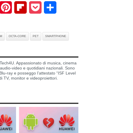
mail
Pinterest
Flipboard
Pocket
Share
IM
OCTA-CORE
PET
SMARTPHONE
di Tech4U. Appassionato di musica, cinema
i audio-video e quotidiani nazionali. Sono
lu-ray e posseggo l’attestato “ISF Level
di TV, monitor e videoproiettori.