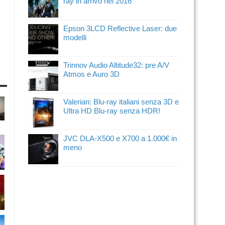
ray in arrivo nel 2016
Epson 3LCD Reflective Laser: due
modelli
Trinnov Audio Altitude32: pre A/V
Atmos e Auro 3D
Valerian: Blu-ray italiani senza 3D e
Ultra HD Blu-ray senza HDR!
JVC DLA-X500 e X700 a 1.000€ in
meno