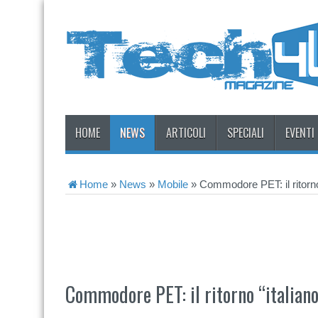
HOME
NEWS
ARTICOLI
SPECIALI
EVENTI
Home
»
News
»
Mobile
»
Commodore PET: il ritorn
Commodore PET: il ritorno “italian