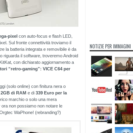
ega-pixel
con auto-focus e flash LED,
l. Sul fronte connettività troviamo il
NOTIZIE PER IMMAGINI
e la batteria integrata e removibile è da
 riguarda il software, troveremo Android
KitKat, con dichiarato aggiornamento a
tori “retro-gaming”: VICE C64 per
i (solo online) con finitura nera o
 / 2GB di RAM
e di
339 Euro per la
torico marchio o solo una mera
r ora non possiamo non notare le
se Orgtec WaPhone! (rebranding?)