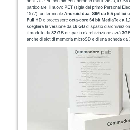
anni ’70 e ’80 non dimenticheranno mai il Vic20, il C64 
particolare, il nuovo
PET
(sigla del primo
P
ersonal
E
le
1977), un terminale
Android dual-SIM da 5,5 pollici 
Full HD
e processore
octa-core 64 bit MediaTek a 1
sceglierà la versione da
16 GB
di spazio d’archiviazio
il modello da
32 GB
di spazio d’archiviazione avrà
3GB
anche di slot di memoria microSD e di una scheda da 