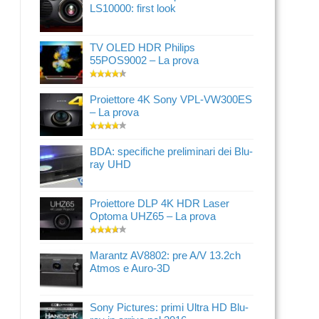
LS10000: first look
TV OLED HDR Philips
55POS9002 – La prova
Proiettore 4K Sony VPL-VW300ES
– La prova
BDA: specifiche preliminari dei Blu-
ray UHD
Proiettore DLP 4K HDR Laser
Optoma UHZ65 – La prova
Marantz AV8802: pre A/V 13.2ch
Atmos e Auro-3D
Sony Pictures: primi Ultra HD Blu-