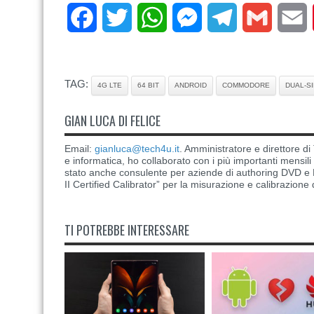
Facebook
Twitter
WhatsApp
Messenger
Telegram
Gmail
E
TAG:
4G LTE
64 BIT
ANDROID
COMMODORE
DUAL-S
GIAN LUCA DI FELICE
Email:
gianluca@tech4u.it
. Amministratore e direttore 
e informatica, ho collaborato con i più importanti mensil
stato anche consulente per aziende di authoring DVD e B
II Certified Calibrator” per la misurazione e calibrazione 
TI POTREBBE INTERESSARE