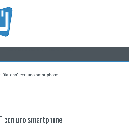
/* icone rss e social */
/* fine div icone*/
o “italiano” con uno smartphone
o” con uno smartphone