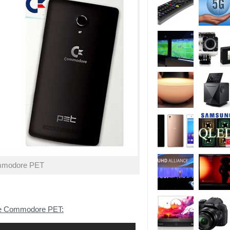
mmodore PET
one Commodore PET: