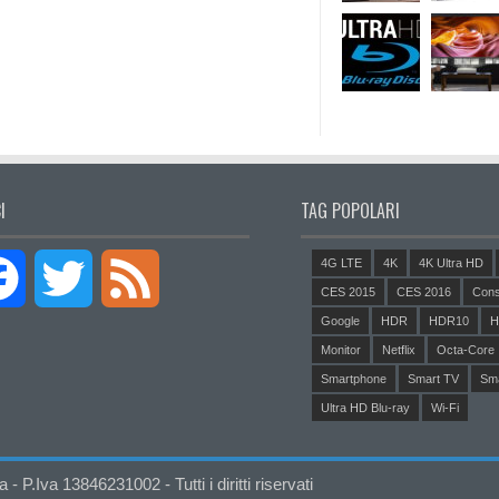
I
TAG POPOLARI
4G LTE
4K
4K Ultra HD
Facebook
Twitter
Feed
CES 2015
CES 2016
Cons
Google
HDR
HDR10
H
Monitor
Netflix
Octa-Core
Smartphone
Smart TV
Sm
Ultra HD Blu-ray
Wi-Fi
P.Iva 13846231002 - Tutti i diritti riservati