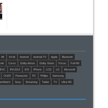
8K
64 bit
Android
Android TV
Apple
Bluetooth
ole
Curvo
Dolby Atmos
Dolby Vision
Focus
Full HD
EVC
IFA 2014
iOS
iPhone
LCD
LG
Microsoft
OLED
Panasonic
PC
Philips
Samsung
artWatch
Sony
Streaming
Tablet
TV
Ultra HD