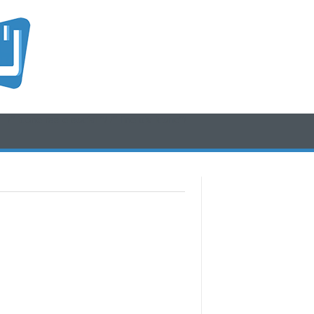
/* icone rss e social */
/* fine div icone*/