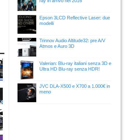
ray in arrivo nel 2016
Epson 3LCD Reflective Laser: due
modelli
Trinnov Audio Altitude32: pre A/V
Atmos e Auro 3D
Valerian: Blu-ray italiani senza 3D e
Ultra HD Blu-ray senza HDR!
JVC DLA-X500 e X700 a 1.000€ in
meno