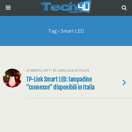
Tag › Smart LED
21 MARZO 2017 • DI GIAN LUCA DI FELICE
TP-Link Smart LED: lampadine
“connesse” disponibili in Italia