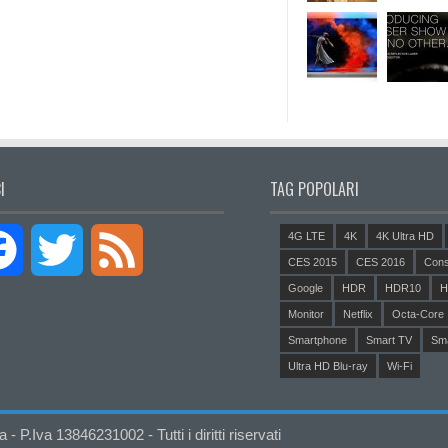
I
TAG POPOLARI
4G LTE
4K
4K Ultra HD
Facebook
Twitter
Feed
CES 2015
CES 2016
Cons
Google
HDR
HDR10
H
Monitor
Netflix
Octa-Core
Smartphone
Smart TV
Sm
Ultra HD Blu-ray
Wi-Fi
P.Iva 13846231002 - Tutti i diritti riservati