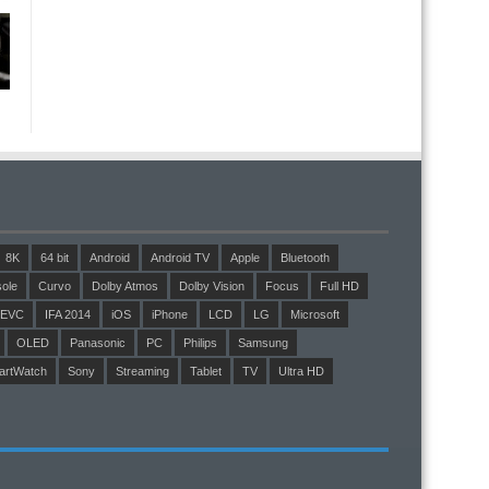
8K
64 bit
Android
Android TV
Apple
Bluetooth
ole
Curvo
Dolby Atmos
Dolby Vision
Focus
Full HD
EVC
IFA 2014
iOS
iPhone
LCD
LG
Microsoft
OLED
Panasonic
PC
Philips
Samsung
artWatch
Sony
Streaming
Tablet
TV
Ultra HD