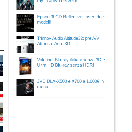
ray in arrivo nel 2016
Epson 3LCD Reflective Laser: due
modelli
Trinnov Audio Altitude32: pre A/V
Atmos e Auro 3D
Valerian: Blu-ray italiani senza 3D e
Ultra HD Blu-ray senza HDR!
JVC DLA-X500 e X700 a 1.000€ in
meno