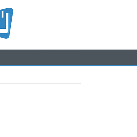
/* icone rss e social */
/* fine div icone*/