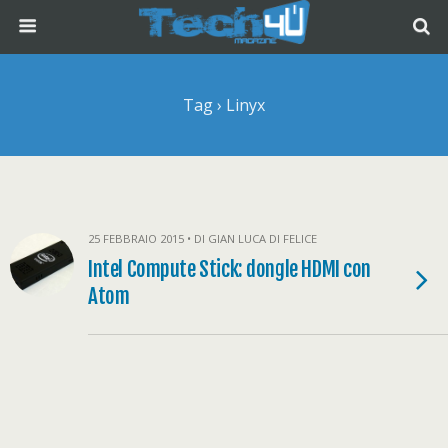
Tag › Linyx
25 FEBBRAIO 2015 • DI GIAN LUCA DI FELICE
Intel Compute Stick: dongle HDMI con
Atom