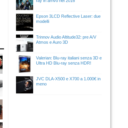
ray in arrivo nel 2016
Epson 3LCD Reflective Laser: due
modelli
Trinnov Audio Altitude32: pre A/V
Atmos e Auro 3D
Valerian: Blu-ray italiani senza 3D e
Ultra HD Blu-ray senza HDR!
JVC DLA-X500 e X700 a 1.000€ in
meno