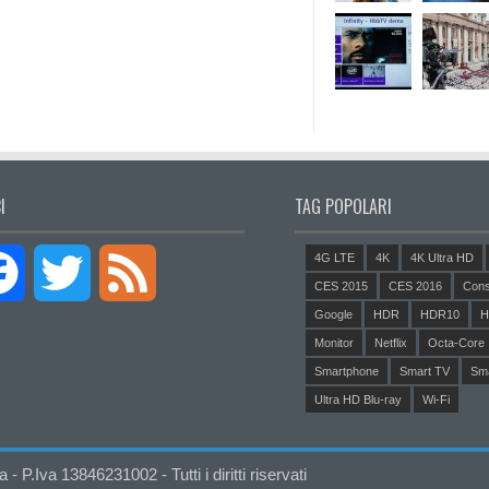
I
TAG POPOLARI
4G LTE
4K
4K Ultra HD
Facebook
Twitter
Feed
CES 2015
CES 2016
Cons
Google
HDR
HDR10
H
Monitor
Netflix
Octa-Core
Smartphone
Smart TV
Sm
Ultra HD Blu-ray
Wi-Fi
P.Iva 13846231002 - Tutti i diritti riservati