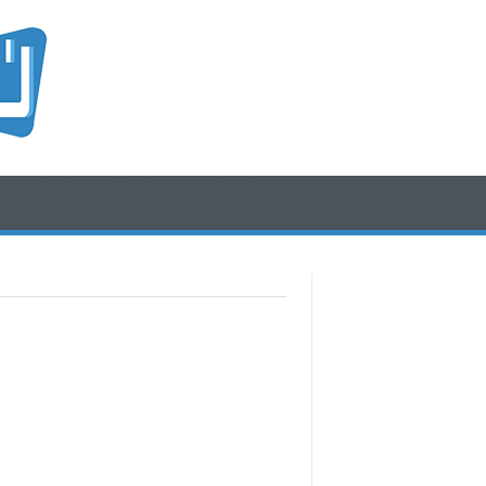
/* icone rss e social */
/* fine div icone*/