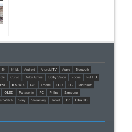
8K
64 bit
Android
Android TV
Apple
Bluetooth
ole
Curvo
Dolby Atmos
Dolby Vision
Focus
Full HD
EVC
IFA 2014
iOS
iPhone
LCD
LG
Microsoft
OLED
Panasonic
PC
Philips
Samsung
artWatch
Sony
Streaming
Tablet
TV
Ultra HD