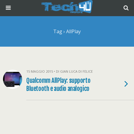
Tag › AllPlay
15 MAGGIO 2015 • DI GIAN LUCA DI FELICE
Qualcomm AllPlay: supporto
Bluetooth e audio analogico