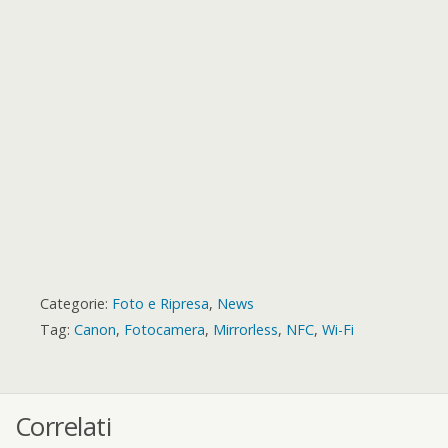
r
t
r
d
Categorie:
Foto e Ripresa
,
News
Tag:
Canon
,
Fotocamera
,
Mirrorless
,
NFC
,
Wi-Fi
Correlati