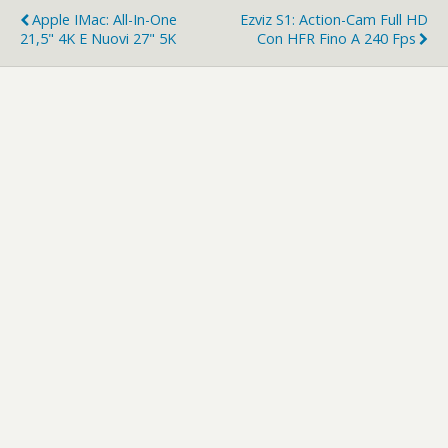
Apple IMac: All-In-One
Ezviz S1: Action-Cam Full HD
21,5" 4K E Nuovi 27" 5K
Con HFR Fino A 240 Fps