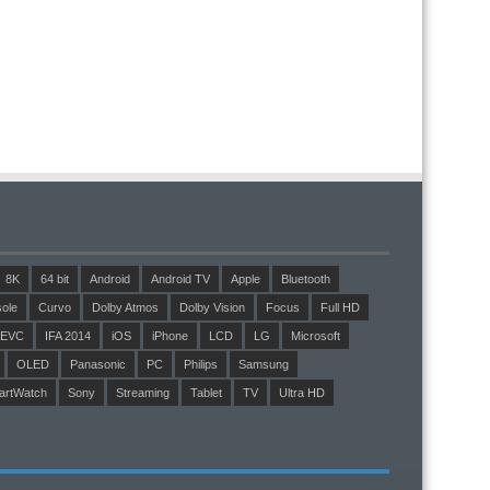
8K
64 bit
Android
Android TV
Apple
Bluetooth
ole
Curvo
Dolby Atmos
Dolby Vision
Focus
Full HD
EVC
IFA 2014
iOS
iPhone
LCD
LG
Microsoft
OLED
Panasonic
PC
Philips
Samsung
artWatch
Sony
Streaming
Tablet
TV
Ultra HD