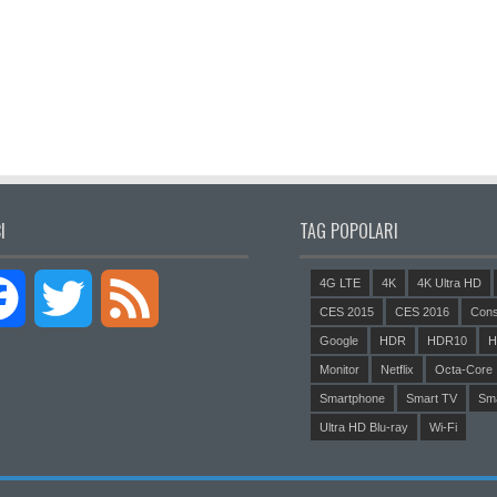
I
TAG POPOLARI
4G LTE
4K
4K Ultra HD
Facebook
Twitter
Feed
CES 2015
CES 2016
Cons
Google
HDR
HDR10
H
Monitor
Netflix
Octa-Core
Smartphone
Smart TV
Sm
Ultra HD Blu-ray
Wi-Fi