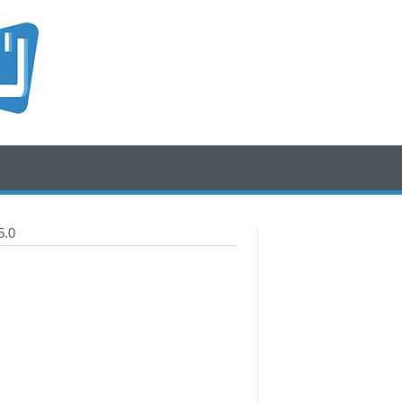
/* icone rss e social */
/* fine div icone*/
5.0