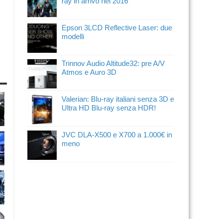
ray in arrivo nel 2016
Epson 3LCD Reflective Laser: due
modelli
Trinnov Audio Altitude32: pre A/V
Atmos e Auro 3D
Valerian: Blu-ray italiani senza 3D e
Ultra HD Blu-ray senza HDR!
JVC DLA-X500 e X700 a 1.000€ in
meno