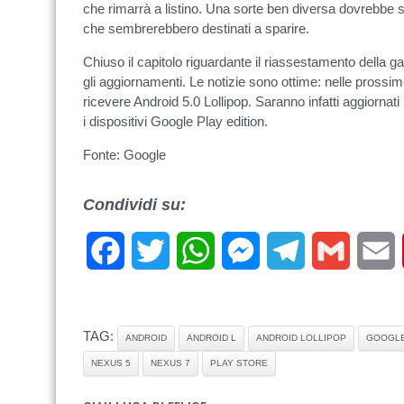
che rimarrà a listino. Una sorte ben diversa dovrebbe 
che sembrerebbero destinati a sparire.
Chiuso il capitolo riguardante il riassestamento della
gli aggiornamenti. Le notizie sono ottime: nelle prossim
ricevere Android 5.0 Lollipop. Saranno infatti aggiorn
i dispositivi Google Play edition.
Fonte: Google
Condividi su:
Facebook
Twitter
WhatsApp
Messenger
Telegram
Gmail
E
TAG:
ANDROID
ANDROID L
ANDROID LOLLIPOP
GOOGL
NEXUS 5
NEXUS 7
PLAY STORE