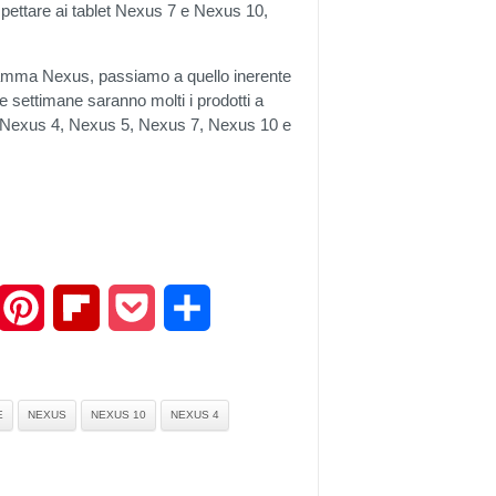
spettare ai tablet Nexus 7 e Nexus 10,
 gamma Nexus, passiamo a quello inerente
e settimane saranno molti i prodotti a
ati Nexus 4, Nexus 5, Nexus 7, Nexus 10 e
mail
Pinterest
Flipboard
Pocket
Share
E
NEXUS
NEXUS 10
NEXUS 4