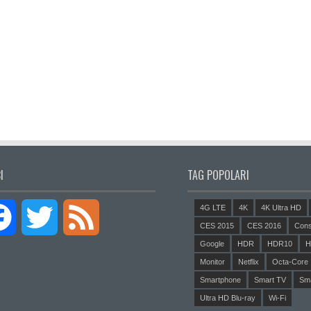
I
TAG POPOLARI
4G LTE
4K
4K Ultra HD
Facebook
Twitter
Feed
CES 2015
CES 2016
Cons
Google
HDR
HDR10
H
Monitor
Netflix
Octa-Core
Smartphone
Smart TV
Sm
Ultra HD Blu-ray
Wi-Fi