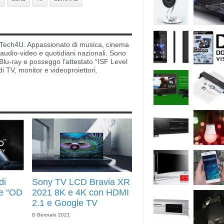
di Tech4U. Appassionato di musica, cinema
i audio-video e quotidiani nazionali. Sono
lu-ray e posseggo l’attestato “ISF Level
di TV, monitor e videoproiettori.
di
Sony TV LCD Bravia XR
e “OD
2021 8K e 4K con HDMI
2.1 e Google TV
8 Gennaio 2021