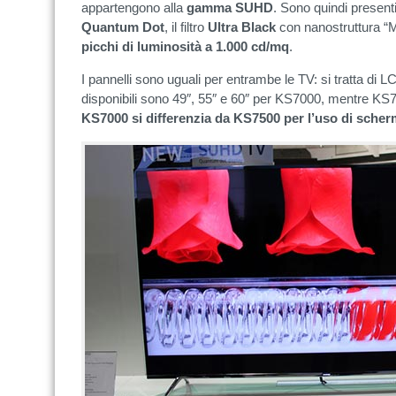
appartengono alla
gamma SUHD
. Sono quindi presenti
Quantum Dot
, il filtro
Ultra
Black
con nanostruttura “M
picchi di luminosità a 1.000 cd/mq
.
I pannelli sono uguali per entrambe le TV: si tratta d
disponibili sono 49″, 55″ e 60″ per KS7000, mentre KS750
KS7000 si differenzia da KS7500 per l’uso di scherm