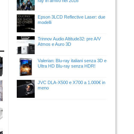
ray in arrivo nel 2016
Epson 3LCD Reflective Laser: due
modelli
Trinnov Audio Altitude32: pre A/V
Atmos e Auro 3D
Valerian: Blu-ray italiani senza 3D e
Ultra HD Blu-ray senza HDR!
JVC DLA-X500 e X700 a 1.000€ in
meno