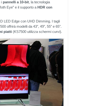
 i
pannelli a 10-bit
, la tecnologia
oth Eye” e il supporto a
HDR con
i LCD LED Edge con UHD Dimming. I tagli
0 offrirà modelli da 43″, 49″, 55″ e 65″.
i piatti
(KS7500 utilizza schermi curvi).