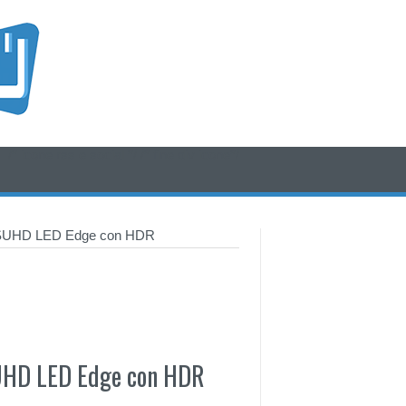
/* icone rss e social */
/* fine div icone*/
 SUHD LED Edge con HDR
UHD LED Edge con HDR