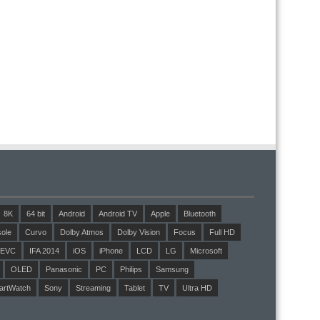
8K
64 bit
Android
Android TV
Apple
Bluetooth
ole
Curvo
Dolby Atmos
Dolby Vision
Focus
Full HD
EVC
IFA 2014
iOS
iPhone
LCD
LG
Microsoft
OLED
Panasonic
PC
Philips
Samsung
artWatch
Sony
Streaming
Tablet
TV
Ultra HD