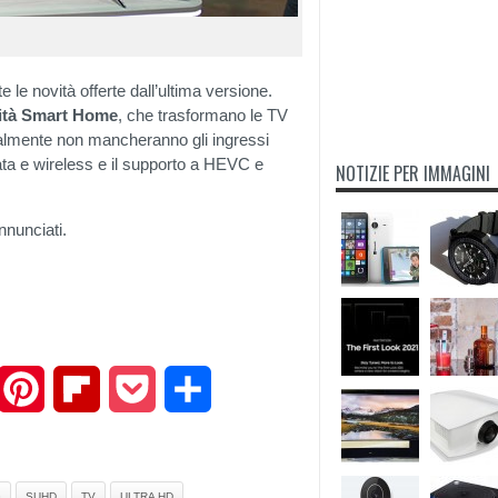
e le novità offerte dall’ultima versione.
ità
Smart
Home
, che trasformano le TV
turalmente non mancheranno gli ingressi
ta e wireless e il supporto a HEVC e
NOTIZIE PER IMMAGINI
nnunciati.
mail
Pinterest
Flipboard
Pocket
Share
G
SUHD
TV
ULTRA HD