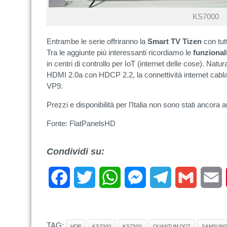
KS7000
Entrambe le serie offriranno la
Smart TV Tizen
con tutt
Tra le aggiunte più interessanti ricordiamo le
funzional
in centri di controllo per IoT (internet delle cose). Na
HDMI 2.0a con HDCP 2.2, la connettività internet cabla
VP9.
Prezzi e disponibilità per l’Italia non sono stati ancora a
Fonte: FlatPanelsHD
Condividi su:
Facebook
Twitter
WhatsApp
Messenger
Telegram
Gmail
E
TAG:
HDR
KS7000
KS7500
QUANTUM DOT
SAMSUN