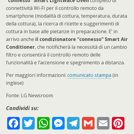
“connesso” Smart Lightwace Oven
completo di
connettività Wi-Fi per il controllo remoto da
smartphone (modalità di cottura, temperatura, durata
della cottura), la ricerca di ricette e suggerimenti di
cottura in base alle pietanze in preparazione. E’ in
arrivo anche
il condizionatore “connesso” Smart Air
Conditioner
, che notificherà la necessità di un cambio
filtro e consentirà il controllo remoto delle
funzionalità e l’accensione e spegnimento a distanza.
Per maggiori informazioni:
comunicato stampa
(in
inglese)
Fonte: LG Newsroom
Condividi su:
F
T
W
M
T
G
E
P