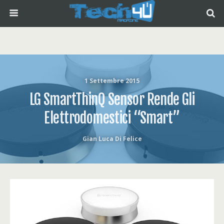
1 Settembre 2015
LG SmartThinQ Sensor Rende Gli
Elettrodomestici “Smart”
Gian Luca Di Felice