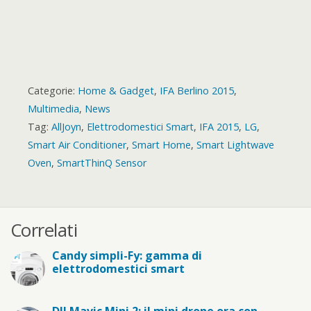
Categorie:
Home & Gadget
,
IFA Berlino 2015
,
Multimedia
,
News
Tag:
AllJoyn
,
Elettrodomestici Smart
,
IFA 2015
,
LG
,
Smart Air Conditioner
,
Smart Home
,
Smart Lightwave
Oven
,
SmartThinQ Sensor
Correlati
Candy simpli-Fy: gamma di
elettrodomestici smart
DJI Mavic Mini 2: il mini drone ora con