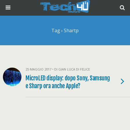
Tag › Shartp
25 MAGGIO 2017 • DI GIAN LUCA DI FELICE
MicroLED display: dopo Sony, Samsung
e Sharp ora anche Apple?