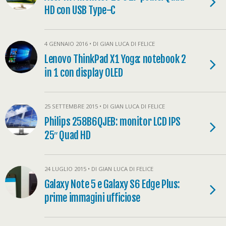
HD con USB Type-C
4 GENNAIO 2016 • DI GIAN LUCA DI FELICE
Lenovo ThinkPad X1 Yoga: notebook 2
in 1 con display OLED
25 SETTEMBRE 2015 • DI GIAN LUCA DI FELICE
Philips 258B6QJEB: monitor LCD IPS
25″ Quad HD
24 LUGLIO 2015 • DI GIAN LUCA DI FELICE
Galaxy Note 5 e Galaxy S6 Edge Plus:
prime immagini ufficiose