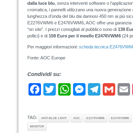
dalla luce blu
, senza interventi software o l’applicazion
cromatica, i pannelli utilizzano una nuova generazione 
lunghezza d’onda del blu dai dannosi 450 nm ai più sicu
E2276VWM6 e E2476VWM6, AOC offre una garanzia di 3 
“on site”. I prezzi consigliati al pubblico sono di
139 Eu
pollici) e di
159 Euro per il moello E2476VWM6
(24 pol
Per maggiori informazioni:
scheda tecnica E2476VW
Fonte: AOC Europe
Condividi su:
Facebook
Twitter
WhatsApp
Messenger
Telegram
Gmail
E
TAG:
ANTI-BLUE LIGHT
AOC
E2276VWM6
E2476VWM6
MONITOR