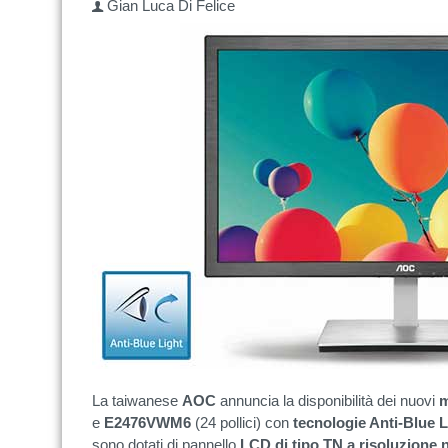
Gian Luca Di Felice
La taiwanese
AOC
annuncia la disponibilità dei nuovi
m
e
E2476VWM6
(24 pollici) con
tecnologie Anti-Blue L
sono dotati di pannello
LCD di tipo TN a risoluzione 