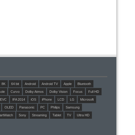
8K
64 bit
Android
Android TV
Apple
Bluetooth
ole
Curvo
Dolby Atmos
Dolby Vision
Focus
Full HD
EVC
IFA 2014
iOS
iPhone
LCD
LG
Microsoft
OLED
Panasonic
PC
Philips
Samsung
artWatch
Sony
Streaming
Tablet
TV
Ultra HD