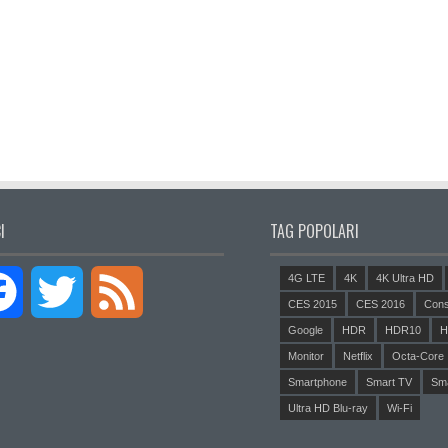
I
TAG POPOLARI
4G LTE
4K
4K Ultra HD
Facebook
Twitter
Feed
CES 2015
CES 2016
Cons
Google
HDR
HDR10
H
Monitor
Netflix
Octa-Core
Smartphone
Smart TV
Sm
Ultra HD Blu-ray
Wi-Fi