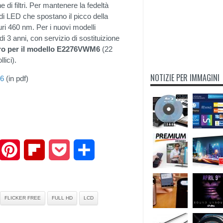
e di filtri. Per mantenere la fedeltà
di LED che spostano il picco della
ri 460 nm. Per i nuovi modelli
anni, con servizio di sostituizione
ro per il modello E2276VWM6
(22
lici).
NOTIZIE PER IMMAGINI
M6
(in pdf)
mail
Pinterest
Flipboard
Pocket
Share
FLICKER FREE
FULL HD
LCD