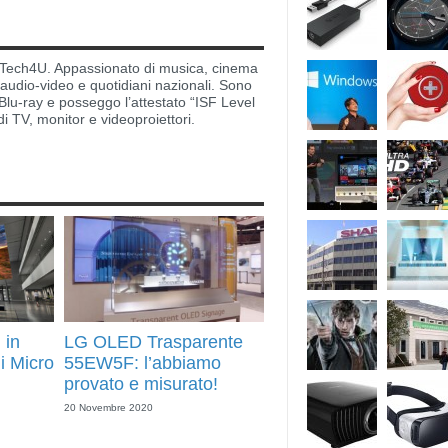
di Tech4U. Appassionato di musica, cinema
i audio-video e quotidiani nazionali. Sono
lu-ray e posseggo l’attestato “ISF Level
di TV, monitor e videoproiettori.
 in
LG OLED Trasparente
i Micro
55EW5F: l’abbiamo
provato e misurato!
20 Novembre 2020