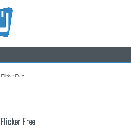
/* icone rss e social */
/* fine div icone*/
 Flicker Free
Flicker Free