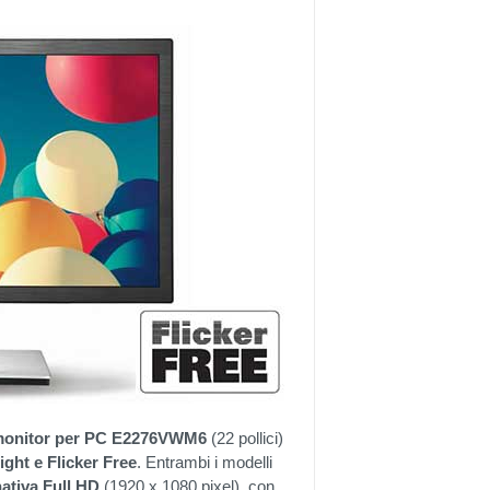
onitor per PC E2276VWM6
(22 pollici)
ight e Flicker Free
. Entrambi i modelli
nativa Full HD
(1920 x 1080 pixel), con