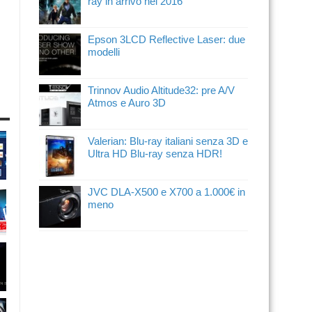
ray in arrivo nel 2016
Epson 3LCD Reflective Laser: due
modelli
Trinnov Audio Altitude32: pre A/V
Atmos e Auro 3D
Valerian: Blu-ray italiani senza 3D e
Ultra HD Blu-ray senza HDR!
JVC DLA-X500 e X700 a 1.000€ in
meno