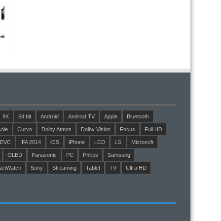
8K
64 bit
Android
Android TV
Apple
Bluetooth
ole
Curvo
Dolby Atmos
Dolby Vision
Focus
Full HD
EVC
IFA 2014
iOS
iPhone
LCD
LG
Microsoft
OLED
Panasonic
PC
Philips
Samsung
artWatch
Sony
Streaming
Tablet
TV
Ultra HD