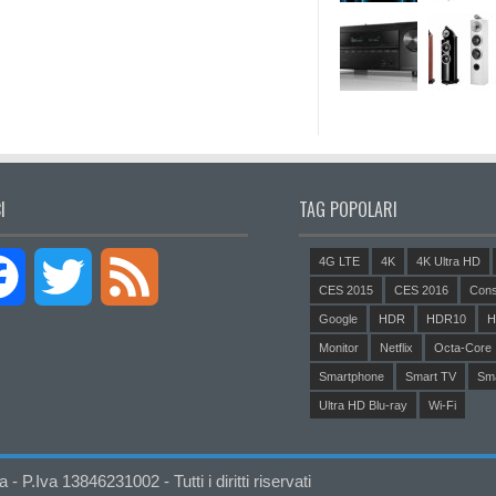
I
TAG POPOLARI
4G LTE
4K
4K Ultra HD
Facebook
Twitter
Feed
CES 2015
CES 2016
Cons
Google
HDR
HDR10
H
Monitor
Netflix
Octa-Core
Smartphone
Smart TV
Sm
Ultra HD Blu-ray
Wi-Fi
P.Iva 13846231002 - Tutti i diritti riservati