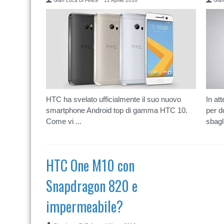
Gian Luca Di Felice
12 Aprile 2016
Gian
HTC ha svelato ufficialmente il suo nuovo
In at
smartphone Android top di gamma HTC 10.
per d
Come vi ...
sbagli
HTC One M10 con
Snapdragon 820 e
impermeabile?