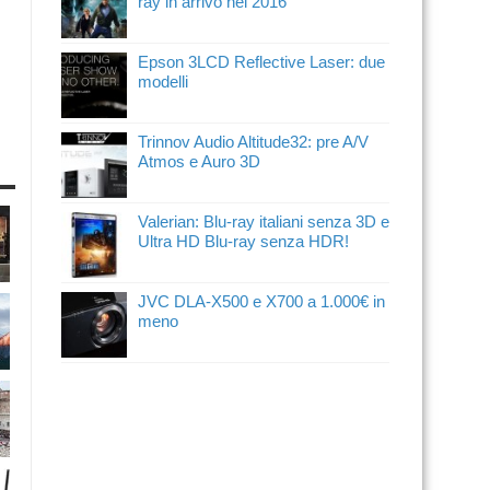
ray in arrivo nel 2016
Epson 3LCD Reflective Laser: due
modelli
Trinnov Audio Altitude32: pre A/V
Atmos e Auro 3D
Valerian: Blu-ray italiani senza 3D e
Ultra HD Blu-ray senza HDR!
JVC DLA-X500 e X700 a 1.000€ in
meno