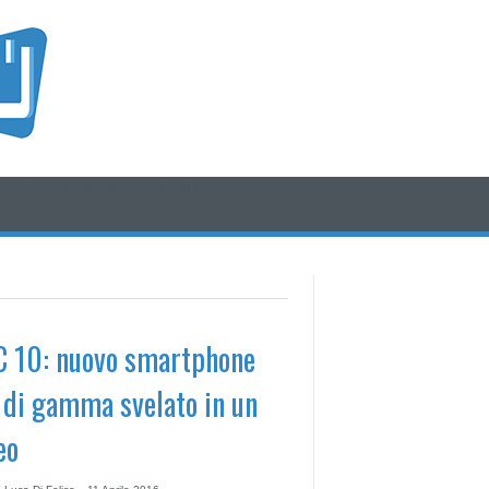
/* icone rss e social */
/* fine div icone*/
 10: nuovo smartphone
 di gamma svelato in un
eo