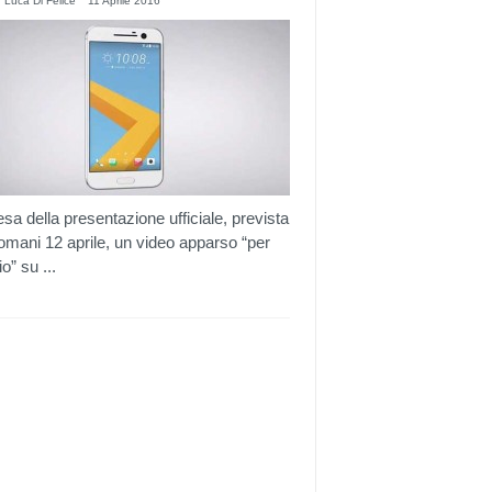
 Luca Di Felice
11 Aprile 2016
tesa della presentazione ufficiale, prevista
omani 12 aprile, un video apparso “per
o” su ...