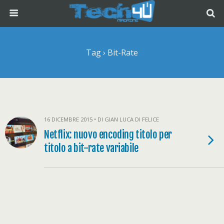
Tag › Bit-Rate
16 DICEMBRE 2015 • DI GIAN LUCA DI FELICE
Netflix: nuovo encoding titolo per
titolo a bit-rate variabile