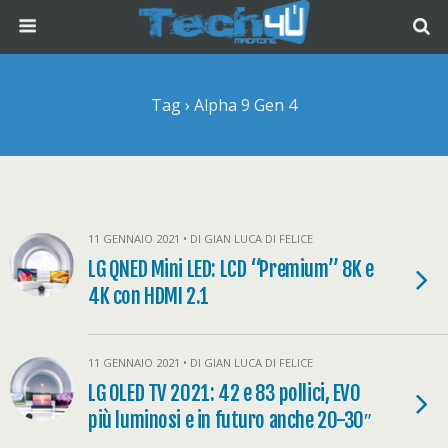
Tag › Alpha 9 Gen 4
11 GENNAIO 2021 • DI GIAN LUCA DI FELICE
LG QNED Mini LED: LCD “Premium” 8K e
4K con HDMI 2.1
11 GENNAIO 2021 • DI GIAN LUCA DI FELICE
LG OLED TV 2021: 42 e 83 pollici, EVO
più luminosi e in futuro anche 20-30″