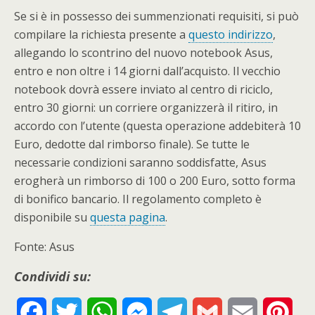
Se si è in possesso dei summenzionati requisiti, si può
compilare la richiesta presente a
questo indirizzo
,
allegando lo scontrino del nuovo notebook Asus,
entro e non oltre i 14 giorni dall’acquisto. Il vecchio
notebook dovrà essere inviato al centro di riciclo,
entro 30 giorni: un corriere organizzerà il ritiro, in
accordo con l’utente (questa operazione addebiterà 10
Euro, dedotte dal rimborso finale). Se tutte le
necessarie condizioni saranno soddisfatte, Asus
erogherà un rimborso di 100 o 200 Euro, sotto forma
di bonifico bancario. Il regolamento completo è
disponibile su
questa pagina
.
Fonte: Asus
Condividi su:
F
T
W
M
T
G
E
P